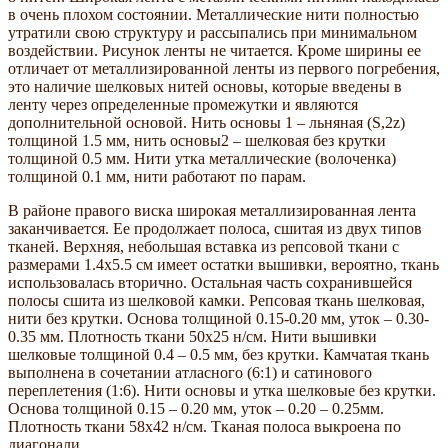
в очень плохом состоянии. Металлические нити полностью
утратили свою структуру и рассыпались при минимальном
воздействии. Рисунок ленты не читается. Кроме ширины ее
отличает от металлизированной ленты из первого погребения,
это наличие шелковых нитей основы, которые введены в
ленту через определенные промежутки и являются
дополнительной основой. Нить основы 1 – льняная (S,2z)
толщиной 1.5 мм, нить основы2 – шелковая без крутки
толщиной 0.5 мм. Нити утка металлические (волоченка)
толщиной 0.1 мм, нити работают по парам.
В районе правого виска широкая металлизированная лента
заканчивается. Ее продолжает полоса, сшитая из двух типов
тканей. Верхняя, небольшая вставка из репсовой ткани с
размерами 1.4х5.5 см имеет остатки вышивки, вероятно, ткань
использовалась вторично. Остальная часть сохранившейся
полосы сшита из шелковой камки. Репсовая ткань шелковая,
нити без крутки. Основа толщиной 0.15-0.20 мм, уток – 0.30-
0.35 мм. Плотность ткани 50х25 н/см. Нити вышивки
шелковые толщиной 0.4 – 0.5 мм, без крутки. Камчатая ткань
выполнена в сочетании атласного (6:1) и сатинового
переплетения (1:6). Нити основы и утка шелковые без крутки.
Основа толщиной 0.15 – 0.20 мм, уток – 0.20 – 0.25мм.
Плотность ткани 58х42 н/см. Тканая полоса выкроена по
диагонали.