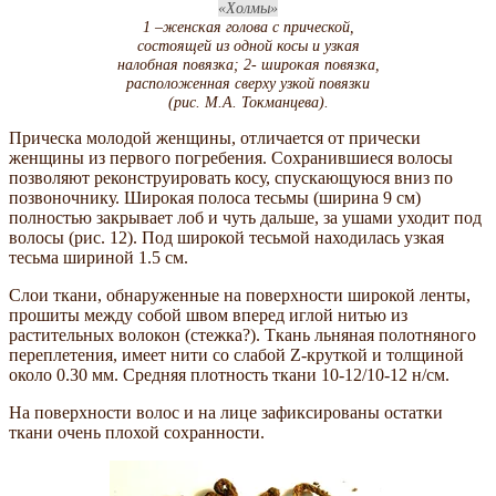
Холмы
1 –женская голова с прической,
состоящей из одной косы и узкая
налобная повязка; 2- широкая повязка,
расположенная сверху узкой повязки
(рис. М.А. Токманцева).
Прическа молодой женщины, отличается от прически
женщины из первого погребения. Сохранившиеся волосы
позволяют реконструировать косу, спускающуюся вниз по
позвоночнику. Широкая полоса тесьмы (ширина 9 см)
полностью закрывает лоб и чуть дальше, за ушами уходит под
волосы (рис. 12). Под широкой тесьмой находилась узкая
тесьма шириной 1.5 см.
Слои ткани, обнаруженные на поверхности широкой ленты,
прошиты между собой швом вперед иглой нитью из
растительных волокон (стежка?). Ткань льняная полотняного
переплетения, имеет нити со слабой Z-круткой и толщиной
около 0.30 мм. Средняя плотность ткани 10-12/10-12 н/см.
На поверхности волос и на лице зафиксированы остатки
ткани очень плохой сохранности.