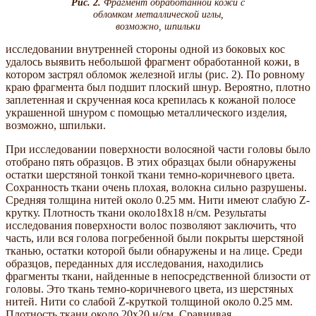
Рис. 2.
Фрагмент обработанной кожи с
обломком металлической иглы,
возможно, шпильки
исследовании внутренней стороны одной из боковых кос
удалось выявить небольшой фрагмент обработанной кожи, в
котором застрял обломок железной иглы (рис. 2). По ровному
краю фрагмента был подшит плоский шнур. Вероятно, плотно
заплетенная и скрученная коса крепилась к кожаной полосе
украшенной шнуром с помощью металлического изделия,
возможно, шпильки.
При исследовании поверхности волосяной части головы было
отобрано пять образцов. В этих образцах были обнаружены
остатки шерстяной тонкой ткани темно-коричневого цвета.
Сохранность ткани очень плохая, волокна сильно разрушены.
Средняя толщина нитей около 0.25 мм. Нити имеют слабую Z-
крутку. Плотность ткани около18х18 н/см. Результаты
исследования поверхности волос позволяют заключить, что
часть, или вся голова погребенной были покрыты шерстяной
тканью, остатки которой были обнаружены и на лице. Среди
образцов, переданных для исследования, находились
фрагменты ткани, найденные в непосредственной близости от
головы. Это ткань темно-коричневого цвета, из шерстяных
нитей. Нити со слабой Z-круткой толщиной около 0.25 мм.
Плотность ткани около 20х20 н/см. Сравнивая