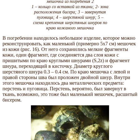
мешочка из погребения 2
1 – кольцо со вставкой из ткани; 2- зона
расположения бисера; 3 – завернутая
пуговица; 4 – шерстяной шнур; 5 –
схема крепления шерстяных шнуров по
краю кожаного мешочка
В погребении находилось небольшое изделие, которое можно
реконструировать, как маленький (примерно 5х7 см) мешочек
из кожи (рис. 16). От него сохранились мелкие фрагменты
кожи, один фрагмент, где соединяется два слоя кожи с
пришитыми по краю круглыми шнурами (S,2z) и фрагмент
шнура, переходящий в кисточку. Диаметр круглого
шерстяного шнура 0.3 – 0.4 см. По краю мешочка с левой и
правой стороны шва был проложен двойной шнур. Внутри
этого мешочка находилось два металлических предмета:
перстень и пуговица. Перстень, вероятно, был завернут в
ткань, возможно, это тоже был маленький мешочек, расшитый
бисером.