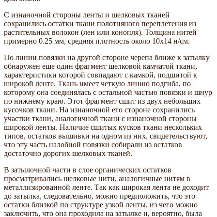
С изнаночной стороны ленты и шелковых тканей
сохранились остатки ткани полотняного переплетения из
растительных волокон (лен или конопля). Толщина нитей
примерно 0.25 мм, средняя плотность около 10х14 н/см.
По линии повязки на другой стороне черепа ближе к затылку
обнаружен еще один фрагмент шелковой камчатой ткани,
характеристики которой совпадают с камкой, подшитой к
широкой ленте. Ткань имеет четкую линию подгиба, по
которому она соединялась с остальной частью повязки и шнур
по нижнему краю. Этот фрагмент сшит из двух небольших
кусочков ткани. На изнаночной его стороне сохранились
участки ткани, аналогичной ткани с изнаночной стороны
широкой ленты. Наличие сшитых кусков ткани нескольких
типов, остатков вышивки на одном из них, свидетельствуют,
что эту часть налобной повязки собирали из остатков
достаточно дорогих шелковых тканей.
В затылочной части в слое органических остатков
просматривались шелковые нити, аналогичные нитям в
металлизированной ленте. Так как широкая лента не доходит
до затылка, следовательно, можно предположить, что это
остатки близкой по структуре узкой ленты, из чего можно
заключить, что она проходила на затылке и, вероятно, была