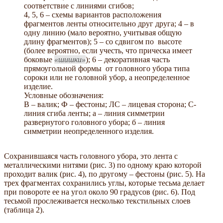
соответствие с линиями сгибов;
4, 5, 6 – схемы вариантов расположения
фрагментов ленты относительно друг друга; 4 – в
одну линию (мало вероятно, учитывая общую
длину фрагментов); 5 – со сдвигом по высоте
(более вероятно, если учесть, что прическа имеет
боковые
шишки
); 6 – декоративная часть
прямоугольной формы от головного убора типа
сороки или не головной убор, а неопределенное
изделие.
Условные обозначения:
В – валик; Ф – фестоны; ЛС – лицевая сторона; С-
линия сгиба ленты; а – линия симметрии
развернутого головного убора; б – линия
симметрии неопределенного изделия.
Сохранившаяся часть головного убора, это лента с
металлическими нитями (рис. 3) по одному краю которой
проходит валик (рис. 4), по другому – фестоны (рис. 5). На
трех фрагментах сохранились углы, которые тесьма делает
при повороте ее на угол около 90 градусов (рис. 6). Под
тесьмой прослеживается несколько текстильных слоев
(таблица 2).