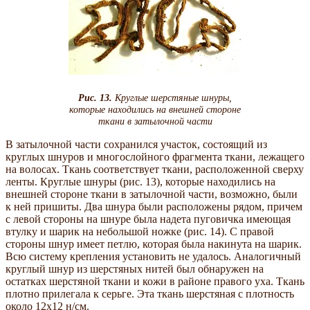
Рис. 13.
Круглые шерстяные шнуры,
которые находились на внешней стороне
ткани в затылочной части
В затылочной части сохранился участок, состоящий из
круглых шнуров и многослойного фрагмента ткани, лежащего
на волосах. Ткань соответствует ткани, расположенной сверху
ленты. Круглые шнуры (рис. 13), которые находились на
внешней стороне ткани в затылочной части, возможно, были
к ней пришиты. Два шнура были расположены рядом, причем
с левой стороны на шнуре была надета пуговичка имеющая
втулку и шарик на небольшой ножке (рис. 14). С правой
стороны шнур имеет петлю, которая была накинута на шарик.
Всю систему крепления установить не удалось. Аналогичный
круглый шнур из шерстяных нитей был обнаружен на
остатках шерстяной ткани и кожи в районе правого уха. Ткань
плотно прилегала к серьге. Эта ткань шерстяная с плотность
около 12х12 н/см.