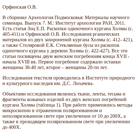
Орфинская О.В.
В сборнике Археология Подмосковья: Материалы научного
семинара. Выпуск 7. М.: Институт археологии РАН, 2011.
Есть статья Зоц Е.П. Раскопки одиночного кургана Холмы (с.
405-411) и Орфинской О.В. Исследования рганических
материалов из двух захоронений кургана Холмы (с. 412- 421),
а также Столяровой Е.К. Стеклянные бусы из раскопок
одиночного кургана у деревни Холмы (с. 422-427). Все эти
статьи посвящены двум женским погребениям конца XVII -
начала XVIII вв. Первое погребение содержало останки
женщины 38-40 лет, второе – женщины 20-ти лет.
Исследования текстиля проводились в Институте природного
и культурного наследия им. Д.С. Лихачева.
Объектами исследования являлись ткани, ленты, тесьма и
фрагменты кожаных изделий из двух женских погребений
кургана Холмы (таблица 1). При работе применялись методы
микроскопии в отраженном поляризованном и
неполяризованном свете при увеличении от 10 до 200Х, а
также в проходящем поляризованном свете при увеличении
до 400Х.