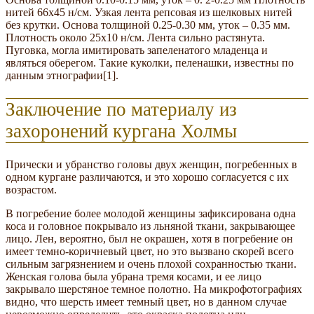
нитей 66х45 н/см. Узкая лента репсовая из шелковых нитей
без крутки. Основа толщиной 0.25-0.30 мм, уток – 0.35 мм.
Плотность около 25х10 н/см. Лента сильно растянута.
Пуговка, могла имитировать запеленатого младенца и
являться оберегом. Такие куколки, пеленашки, известны по
данным этнографии[1].
Заключение по материалу из
захоронений кургана Холмы
Прически и убранство головы двух женщин, погребенных в
одном кургане различаются, и это хорошо согласуется с их
возрастом.
В погребение более молодой женщины зафиксирована одна
коса и головное покрывало из льняной ткани, закрывающее
лицо. Лен, вероятно, был не окрашен, хотя в погребение он
имеет темно-коричневый цвет, но это вызвано скорей всего
сильным загрязнением и очень плохой сохранностью ткани.
Женская голова была убрана тремя косами, и ее лицо
закрывало шерстяное темное полотно. На микрофотографиях
видно, что шерсть имеет темный цвет, но в данном случае