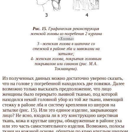
Рис. 15.
Графическая реконструкция
женской головы из погребения 2 кургана
Холмы
3 –женская голова в шапочке со
стежкой в районе лба и завязками на
затылке;
4- женская голова, покрытая головным
покрывалом или саваном (рис. М.А.
Токманцева).
Из полученных данных можно достаточно уверено сказать,
что на голове у погребенной находилось две повязки. Далее
возможно только высказать предположение, что лицо
женщины было перекрыто льняной тканью, под которой
находился некий головной убор из той же ткани, имеющий
стежку в районе лба и систему крепления из шнуров на
затылке (рис. 15). Или это единое изделие, закрывающее
лицо? Не ясно, входила ли в эту конструкцию шерстяная
ткань, кожа и круглые шнуры, обнаруженные в районе уха
или это часть самостоятельного изделия. Возможно, полосы
ткани на кожаной основе, обшитые по краю круглым шнуром,