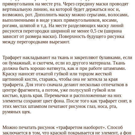
прямоугольник на месте рта. Через середину маски проводят
вертикальную линию, на которой будет держаться нос и,
возможно, рот. Дополнить маску можно серьгами, волосами,
выполненными в виде узких прямоугольников, косами,
рогами, шляпой и т.д. На месте разделяющих маску линий
рисуются перегородки шириной не менее 0,5 см (ширина
зависит от размера маски). Поверхность будущего рисунка
между перегородками вырезают.
Трафарет накладывают на ткань и закрепляют булавками, если
он бумажный, и скотчем, если из другого материала. Ткань
должна быть хорошо натянута, как и при работе штампами.
Краску наносят отжатой губкой или торцом жесткой
щетинной кисти, стараясь, чтобы она не затекла за края
трафарета. Для этого сначала делают несколько отпечатков в
центре фрагмента, а потом, уже полусухой губкой или
кистью, вдоль края. Перемычки и расположенные на них
элементы сохранят цвет фона. После того как трафарет снят, в
этих местах штампом печатают рисунок глаз, носа, рта,
румяных щек.
Можно печатать рисунок «трафаретом наоборот». Способ
заключается в том, что краской покрывается не элемент, а фон