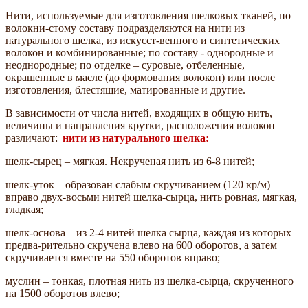
Нити, используемые для изготовления шелковых тканей, по
волокни-стому составу подразделяются на нити из
натурального шелка, из искусст-венного и синтетических
волокон и комбинированные; по составу - однородные и
неоднородные; по отделке – суровые, отбеленные,
окрашенные в масле (до формования волокон) или после
изготовления, блестящие, матированные и другие.
В зависимости от числа нитей, входящих в общую нить,
величины и направления крутки, расположения волокон
различают:
нити из натурального шелка:
шелк-сырец – мягкая. Некрученая нить из 6-8 нитей;
шелк-уток – образован слабым скручиванием (120 кр/м)
вправо двух-восьми нитей шелка-сырца, нить ровная, мягкая,
гладкая;
шелк-основа – из 2-4 нитей шелка сырца, каждая из которых
предва-рительно скручена влево на 600 оборотов, а затем
скручивается вместе на 550 оборотов вправо;
муслин – тонкая, плотная нить из шелка-сырца, скрученного
на 1500 оборотов влево;