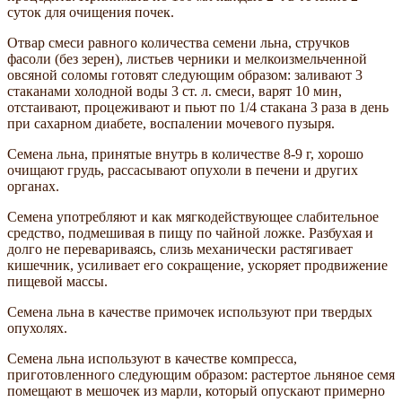
суток для очищения почек.
Отвар смеси равного количества семени льна, стручков
фасоли (без зерен), листьев черники и мелкоизмельченной
овсяной соломы готовят следующим образом: заливают 3
стаканами холодной воды 3 ст. л. смеси, варят 10 мин,
отстаивают, процеживают и пьют по 1/4 стакана 3 раза в день
при сахарном диабете, воспалении мочевого пузыря.
Семена льна, принятые внутрь в количестве 8-9 г, хорошо
очищают грудь, рассасывают опухоли в печени и других
органах.
Семена употребляют и как мягкодействующее слабительное
средство, подмешивая в пищу по чайной ложке. Разбухая и
долго не перевариваясь, слизь механически растягивает
кишечник, усиливает его сокращение, ускоряет продвижение
пищевой массы.
Семена льна в качестве примочек используют при твердых
опухолях.
Семена льна используют в качестве компресса,
приготовленного следующим образом: растертое льняное семя
помещают в мешочек из марли, который опускают примерно