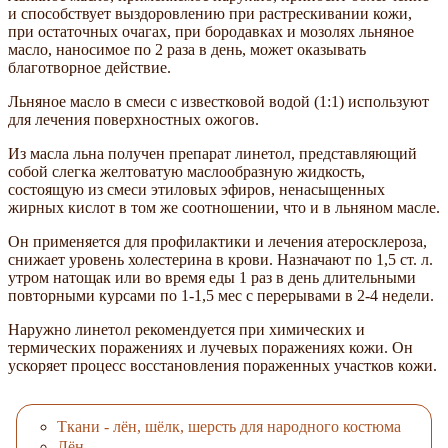
и способствует выздоровлению при растрескивании кожи,
при остаточных очагах, при бородавках и мозолях льняное
масло, наносимое по 2 раза в день, может оказывать
благотворное действие.
Льняное масло в смеси с известковой водой (1:1) используют
для лечения поверхностных ожогов.
Из масла льна получен препарат линетол, представляющий
собой слегка желтоватую маслообразную жидкость,
состоящую из смеси этиловых эфиров, ненасыщенных
жирных кислот в том же соотношении, что и в льняном масле.
Он применяется для профилактики и лечения атеросклероза,
снижает уровень холестерина в крови. Назначают по 1,5 ст. л.
утром натощак или во время еды 1 раз в день длительными
повторными курсами по 1-1,5 мес с перерывами в 2-4 недели.
Наружно линетол рекомендуется при химических и
термических поражениях и лучевых поражениях кожи. Он
ускоряет процесс восстановления пораженных участков кожи.
Ткани - лён, шёлк, шерсть для народного костюма
Лён