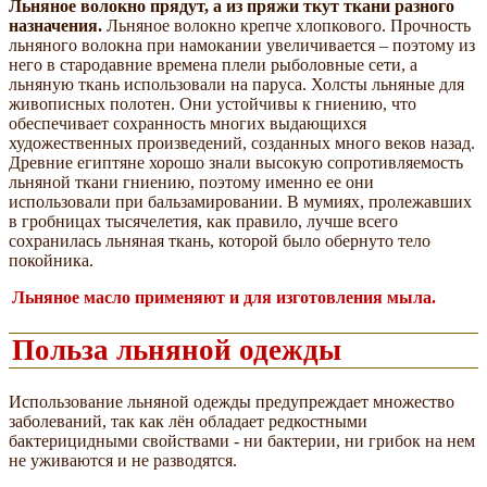
Льняное волокно прядут, а из пряжи ткут ткани разного
назначения.
Льняное волокно крепче хлопкового. Прочность
льняного волокна при намокании увеличивается – поэтому из
него в стародавние времена плели рыболовные сети, а
льняную ткань использовали на паруса. Холсты льняные для
живописных полотен. Они устойчивы к гниению, что
обеспечивает сохранность многих выдающихся
художественных произведений, созданных много веков назад.
Древние египтяне хорошо знали высокую сопротивляемость
льняной ткани гниению, поэтому именно ее они
использовали при бальзамировании. В мумиях, пролежавших
в гробницах тысячелетия, как правило, лучше всего
сохранилась льняная ткань, которой было обернуто тело
покойника.
Льняное масло применяют и для изготовления мыла.
Польза льняной одежды
Использование льняной одежды предупреждает множество
заболеваний, так как лён обладает редкостными
бактерицидными свойствами - ни бактерии, ни грибок на нем
не уживаются и не разводятся.