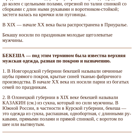
до колен с цельными полами, отрезной по талии спинкой со
сборками с длин­ ными рукавами и воротником-стойкой;
застеги­ валась на крючки или пуговицы.
В XIX — начале XX века была распространена в Приуралье.
Бекашу носили по праздникам молодые щеголеватые
мужчины.
БЕКЕША — под этим термином была известна верхняя
мужская одежда, разная по покрою и назначению.
1. В Новгородской губернии бекешей называли овчинные
шубы прямого покроя, крытые синей тканью фабричного
производства. В начале XX века их носили парни из богатых
семей по праздникам.
2. В Олонецкой губернии в XIX веке бекешей называли
КАЗАКИН (см.) из сукна, который но­ сили мужчины. В
Южной России, в частности в Курской губернии, бекеша —
это одежда из сукна, распашная, однобортная, с длинными ру­
кавами, прямыми полами и прямой спинкой, с воротом по
шее или вытянутым.