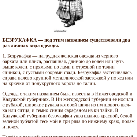
БЕЗРУКАФКА — под этим названием существовали два
раз­ личных вида одежды.
1. Безрукафка — нагрудная женская одежда из черного
бархата или плиса, распашная, длиною до колен или чуть
выше колен, с прямыми по­ лами и отрезной по талии
спинкой, с густыми сборами сзади. Безрукафка застегивалась
справа налево крупной металлической застежкой у по­ яса или
на крючки от полукруглого ворота до талии.
Одежда с таким названием была известна в Нижегородской и
Калужской губерниях. В Ни­ жегородской губернии ее носили
с рубахой, широкие рукава которой шили из пунцового шел­
ка или ситца, и темно-синим сарафаном из ки­ тайки. В
Калужской губернии безрукафки укра­ шались красной, белой,
зеленой зубчатой тесь­ мой в три ряда по нижнему краю, полам
и поясу.