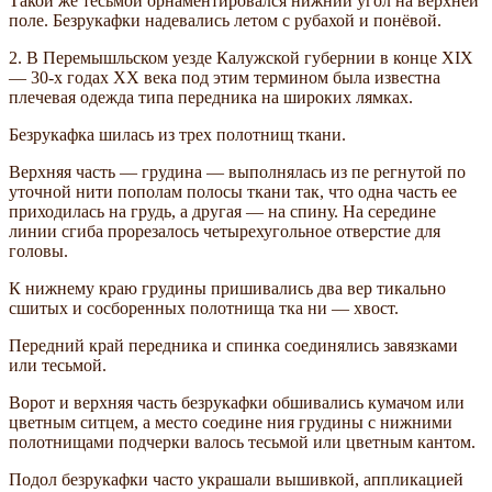
Такой же тесьмой орнаментировался нижний угол на верхней
поле. Безрукафки надевались летом с рубахой и понёвой.
2. В Перемышльском уезде Калужской губернии в конце XIX
— 30-х годах XX века под этим термином была известна
плечевая одежда типа передника на широких лямках.
Безрукафка шилась из трех полотнищ ткани.
Верхняя часть — грудина — выполнялась из пе­ регнутой по
уточной нити пополам полосы ткани так, что одна часть ее
приходилась на грудь, а другая — на спину. На середине
линии сгиба прорезалось четырехугольное отверстие для
головы.
К нижнему краю грудины пришивались два вер­ тикально
сшитых и сосборенных полотнища тка­ ни — хвост.
Передний край передника и спинка соединялись завязками
или тесьмой.
Ворот и верхняя часть безрукафки обшивались кумачом или
цветным ситцем, а место соедине­ ния грудины с нижними
полотнищами подчерки­ валось тесьмой или цветным кантом.
Подол безрукафки часто украшали вышивкой, аппликацией