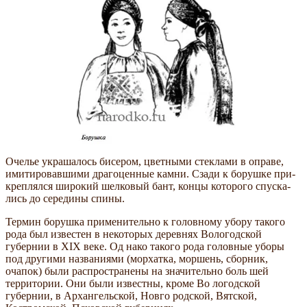
Очелье украшалось бисером, цветными стеклами в оправе,
имитировавшими драгоценные камни. Сзади к борушке при­
креплялся широкий шелковый бант, концы которого спуска­
лись до середины спины.
Термин борушка применительно к головному убору такого
рода был известен в некоторых деревнях Вологодской
губернии в XIX веке. Од­ нако такого рода головные уборы
под другими названиями (морхатка, моршень, сборник,
очапок) были распространены на значительно боль­ шей
территории. Они были известны, кроме Во­ логодской
губернии, в Архангельской, Новго­ родской, Вятской,