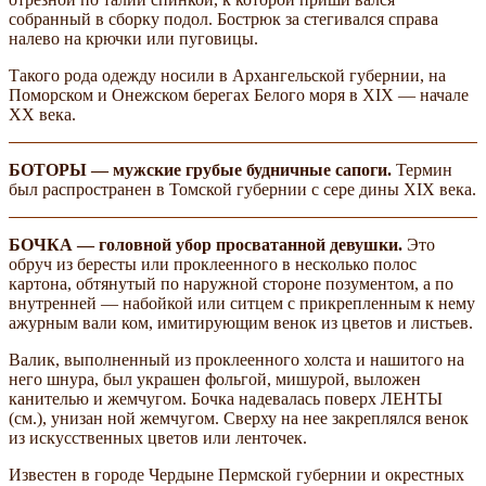
собранный в сборку подол. Бострюк за­ стегивался справа
налево на крючки или пуговицы.
Такого рода одежду носили в Архангельской губернии, на
Поморском и Онежском берегах Белого моря в XIX — начале
XX века.
БОТОРЫ — мужские грубые будничные сапоги.
Термин
был распространен в Томской губернии с сере­ дины XIX века.
БОЧКА — головной убор просватанной девушки.
Это
обруч из бересты или проклеенного в несколько полос
картона, обтянутый по наружной стороне позументом, а по
внутренней — набойкой или ситцем с прикрепленным к нему
ажурным вали­ ком, имитирующим венок из цветов и листьев.
Валик, выполненный из проклеенного холста и нашитого на
него шнура, был украшен фольгой, мишурой, выложен
канителью и жемчугом. Бочка надевалась поверх ЛЕНТЫ
(см.), унизан­ ной жемчугом. Сверху на нее закреплялся венок
из искусственных цветов или ленточек.
Известен в городе Чердыне Пермской губернии и окрестных