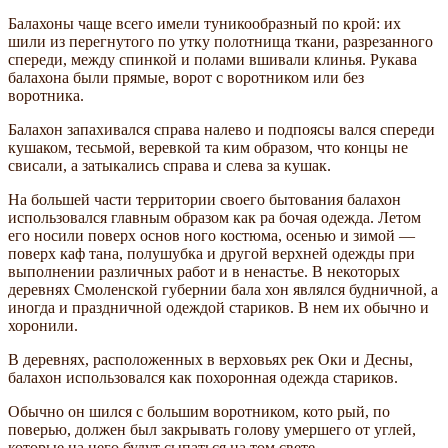
Балахоны чаще всего имели туникообразный по­ крой: их
шили из перегнутого по утку полотнища ткани, разрезанного
спереди, между спинкой и полами вшивали клинья. Рукава
балахона были прямые, ворот с воротником или без
воротника.
Балахон запахивался справа налево и подпоясы­ вался спереди
кушаком, тесьмой, веревкой та­ ким образом, что концы не
свисали, а затыкались справа и слева за кушак.
На большей части территории своего бытования балахон
использовался главным образом как ра­ бочая одежда. Летом
его носили поверх основ­ ного костюма, осенью и зимой —
поверх каф­ тана, полушубка и другой верхней одежды при
выполнении различных работ и в ненастье. В некоторых
деревнях Смоленской губернии бала­ хон являлся будничной, а
иногда и праздничной одеждой стариков. В нем их обычно и
хоронили.
В деревнях, расположенных в верховьях рек Оки и Десны,
балахон использовался как похоронная одежда стариков.
Обычно он шился с большим воротником, кото­ рый, по
поверью, должен был закрывать голову умершего от углей,
которые на него будут сыпаться на том свете.