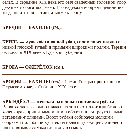
селах. В середине XIX века это был свадебный головной убор
девушек из богатых семей. Его надевали во время девичника,
когда шли к причастию, а также к венцу.
БРЕДНИ — БАХИЛЫ (см.).
БРИЛЬ — мужской головной убор, соломенная шляпа
с
низкой плоской тульей и прямыми широкими полями. Термин
бытовал в XIX веке в Курской губернии.
БРОДА — ОЖЕРЁЛОК (см.).
БРОДНИ — БАХИЛЫ (см.).
Термин был распространен в
Пермском крае, в Сибири в XIX веке.
БРЫНДЁХА — женская нательная составная рубаха
.
Верхняя часть ее выполнялась из четырех полотнищ бе­ лого
коленкора с пришитыми к ним в области плеч треугольными
вставками-поликами. Ворот рубахи собирался мелкими
сборками под обшив­ ку и застегивался пуговицей, запонкой
или за­ вязывался узкой лентой, тесьмой.