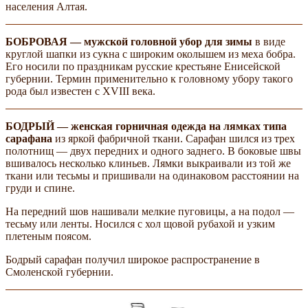
населения Алтая.
БОБРОВАЯ — мужской головной убор для зимы
в виде
круглой шапки из сукна с широким околышем из меха бобра.
Его носили по праздникам русские крестьяне Енисейской
губернии. Термин применительно к головному убору такого
рода был известен с XVIII века.
БОДРЫЙ — женская горничная одежда на лямках типа
сарафана
из яркой фабричной ткани. Сарафан шился из трех
полотнищ — двух передних и одного заднего. В боковые швы
вшивалось несколько клиньев. Лямки выкраивали из той же
ткани или тесьмы и пришивали на одинаковом расстоянии на
груди и спине.
На передний шов нашивали мелкие пуговицы, а на подол —
тесьму или ленты. Носился с хол­ щовой рубахой и узким
плетеным поясом.
Бодрый сарафан получил широкое распространение в
Смоленской губернии.