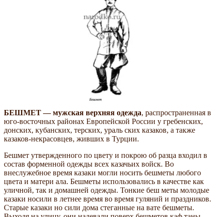
БЕШМЕТ — мужская верхняя одежда
, распространенная в
юго-восточных районах Европейской России у гребенских,
донских, кубанских, терских, ураль­ ских казаков, а также
казаков-некрасовцев, живших в Турции.
Бешмет утвержденного по цвету и покрою об­ разца входил в
состав форменной одежды всех казачьих войск. Во
внеслужебное время казаки могли носить бешметы любого
цвета и матери­ ала. Бешметы использовались в качестве как
уличной, так и домашней одежды. Тонкие беш­ меты молодые
казаки носили в летнее время во время гуляний и праздников.
Старые казаки но­ сили дома стеганные на вате бешметы.
Выходя на улицу, они надевали поверх бешметов каф­ таны,