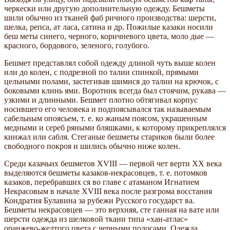
черкески или другую дополнительную одежду. Бешметы
шили обычно из тканей фаб­ ричного производства: шерсти,
шелка, репса, ат­ ласа, сатина и др. Пожилые казаки носили
беш­ меты синего, черного, коричневого цвета, моло­ дые —
красного, бордового, зеленого, голубого.
Бешмет представлял собой одежду длиной чуть выше колен
или до колен, с подрезной по талии спинкой, прямыми
цельными полами, застегивав­ шимися до талии на крючок, с
боковыми клинь­ ями. Воротник всегда был стоячим, рукава —
узкими и длинными. Бешмет плотно обтягивал корпус
носившего его человека и подпоясывался так называемым
сабельным опоясьем, т. е. ко­ жаным поясом, украшенным
медными и сереб­ ряными бляшками, к которому прикреплялся
кинжал или сабля. Стеганые бешметы стариков были более
свободного покроя и шились обычно ниже колен.
Среди казачьих бешметов XVIII — первой чет­ верти XX века
выделяются бешметы казаков-некрасовцев, т. е. потомков
казаков, перебравших­ ся во главе с атаманом Игнатием
Некрасовым в начале XVIII века после разгрома восстания
Кондратия Булавина за рубежи Русского государст­ ва.
Бешметы некрасовцев — это верхняя, сте­ ганная на вате или
шерсти одежда из шелковой ткани типа «хан-атлас»
оранжево-желтого цвета с черными полосами. Одежда