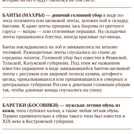
БАНТЫ (МАХРЫ) — девичий головной убор
в виде по­
лосы позумента или шелковой ленты, заложен­ ной в складку,
бантами. К краю ленты пришива­ лась бахрома из цветного
гаруса — махры — или селезневые перышки. На складочки
ленты пришивались блестки, иногда красивые пуговицы.
Банты накладывались на лоб и завязывались на затылке
тесемкой. Разноцветные ленты спускались по спине до
середины лопаток. Головной убор был известен в Рязанской,
Тульской, Калужской губерниях. Под этим же названием
известно украшение в виде завязывавшейся бантом шелковой
ленты с рисунком или широкой полосы кумача, штофного
шелка, прикалывавшихся или пришивавшихся в северных и
центральных губерниях России к девичьим головным уборам
так, чтобы длинные концы спускались на спину.
БАРЕТКИ (БОСОВИКИ) — мужская летняя обувь из
кожи,
типа глубоких калош, а также любая легкая обувь.
Термин применительно к обуви такого типа был известен в
XIX веке в Костромской губернии.