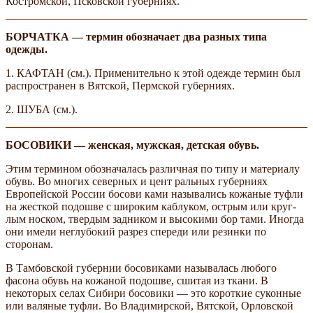
Костромской, Псковской губерниях.
БОРЧАТКА — термин обозначает два разных типа
одежды.
1. КАФТАН (см.). Применительно к этой одежде термин был
распространен в Вятской, Пермской губерниях.
2. ШУБА (см.).
БОСОВИКИ — женская, мужская, детская обувь.
Этим термином обозначалась различная по типу и материалу
обувь. Во многих северных и цент­ ральных губерниях
Европейской России босови­ ками назывались кожаные туфли
на жесткой подошве с широким каблуком, острым или круг­
лым носком, твердым задником и высокими бор­ тами. Иногда
они имели неглубокий разрез спереди или резинки по
сторонам.
В Тамбовской губернии босовиками называлась любого
фасона обувь на кожаной подошве, сшитая из ткани. В
некоторых селах Сибири босовики — это короткие суконные
или валяные туфли. Во Владимирской, Вятской, Орловской