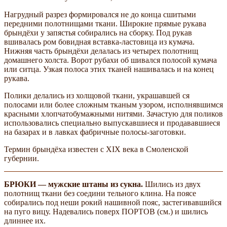
Нагрудный разрез формировался не до конца сшитыми
передними полотнищами ткани. Широкие прямые рукава
брындёхи у запястья собирались на сборку. Под рукав
вшивалась ром­ бовидная вставка-ластовица из кумача.
Нижняя часть брындёхи делалась из четырех полотнищ
домашнего холста. Ворот рубахи об­ шивался полосой кумача
или ситца. Узкая полоса этих тканей нашивалась и на конец
рукава.
Полики делались из холщовой ткани, украшавшей­ ся
полосами или более сложным тканым узором, исполнявшимся
красными хлопчатобумажными нитями. Зачастую для поликов
использовались специально выпускавшиеся и продававшиеся
на базарах и в лавках фабричные полосы-заготовки.
Термин брындёха известен с XIX века в Смоленской
губернии.
БРЮКИ — мужские штаны из сукна.
Шились из двух
полотнищ ткани без соедини­ тельного клина. На поясе
собирались под неши­ рокий нашивной пояс, застегивавшийся
на пуго­ вицу. Надевались поверх ПОРТОВ (см.) и шились
длиннее их.