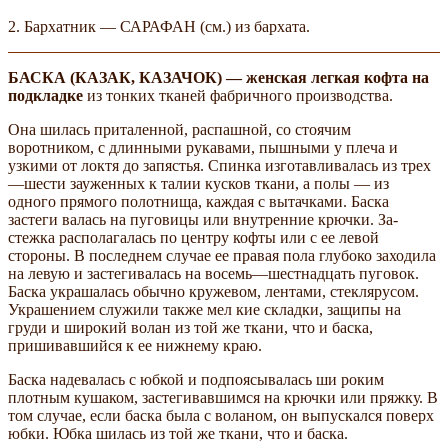
2. Бархатник — САРАФАН (см.) из бархата.
БАСКА (КАЗАК, КАЗАЧОК) — женская легкая кофта на
подкладке
из тонких тканей фабричного производства.
Она шилась приталенной, распашной, со стоячим
воротником, с длинными рукавами, пышными у плеча и
узкими от локтя до запястья. Спинка изготавливалась из трех
—шести зауженных к талии кусков ткани, а полы — из
одного прямого полотнища, каждая с вытачками. Баска
застеги­ валась на пуговицы или внутренние крючки. За­
стежка располагалась по центру кофты или с ее левой
стороны. В последнем случае ее правая пола глубоко заходила
на левую и застегивалась на восемь—шестнадцать пуговок.
Баска украшалась обычно кружевом, лентами, стеклярусом.
Украшением служили также мел­ кие складки, защипы на
груди и широкий волан из той же ткани, что и баска,
пришивавшийся к ее нижнему краю.
Баска надевалась с юбкой и подпоясывалась ши­ роким
плотным кушаком, застегивавшимся на крючки или пряжку. В
том случае, если баска была с воланом, он выпускался поверх
юбки. Юбка шилась из той же ткани, что и баска.