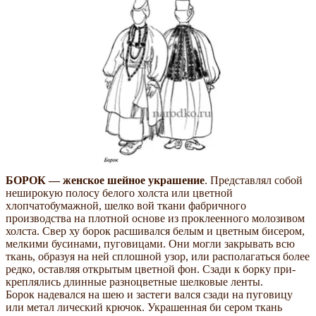
БОРОК — женское шейное украшение
. Представлял собой
неширокую полосу белого холста или цветной
хлопчатобумажной, шелко­ вой ткани фабричного
производства на плотной основе из проклеенного молозивом
холста. Свер­ ху борок расшивался белым и цветным бисером,
мелкими бусинами, пуговицами. Они могли закрывать всю
ткань, образуя на ней сплошной узор, или располагаться более
редко, оставляя открытым цветной фон. Сзади к борку при­
креплялись длинные разноцветные шелковые ленты.
Борок надевался на шею и застеги­ вался сзади на пуговицу
или метал­ лический крючок. Украшенная би­ сером ткань