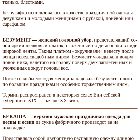
тканью, блестками.
Безрукафка использовалась в качестве празднич­ ной одежды
девушками и молодыми женщинами с рубахой, понёвой или
сарафаном.
БЕЗУМЕНТ — женский головной убор,
представлявший со­
бой яркий шелковый платок, сложенный по ди­ агонали в виде
широкой ленты. Таким платком «окручивали» невесту после
венца перед свадеб­ ным пиром. Безумент укладывали вокруг
повой­ ника, надетого на голову поверх двух заплетен­ ных и
уложенных вокруг головы кос.
После свадьбы молодая женщина надевала безу­ мент только
по большим праздникам и особенно торжественным дням.
Термин распространен в некоторых селах Ени­ сейской
губернии в XIX — начале XX века.
БЕКАША — верхняя мужская праздничная одежда для
весны и осени
из сукна фабричного производст­ ва на
подкладке.
Представляла собой двубортную распашную одежду длиною