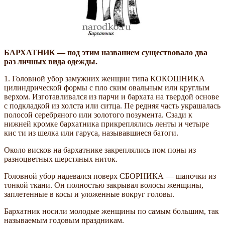
БАРХАТНИК — под этим названием существовало два
раз­ личных вида одежды.
1. Головной убор замужних женщин типа КОКОШНИКА
цилиндрической формы с пло­ ским овальным или круглым
верхом. Изготавливался из парчи и бархата на твердой основе
с подкладкой из холста или ситца. Пе­ редняя часть украшалась
полосой серебряного или золотого позумента. Сзади к
нижней кромке бархатника прикреплялись ленты и четыре
кис­ ти из шелка или гаруса, называвшиеся батоги.
Около висков на бархатнике закреплялись пом­ поны из
разноцветных шерстяных ниток.
Головной убор надевался поверх СБОРНИКА — шапочки из
тонкой ткани. Он полностью закрывал волосы женщины,
заплетенные в косы и уложенные вокруг головы.
Бархатник носили молодые женщины по самым большим, так
называемым годовым праздникам.