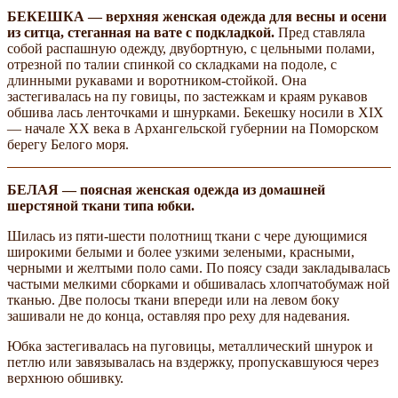
БЕКЕШКА — верхняя женская одежда для весны и осени
из ситца, стеганная на вате с подкладкой.
Пред­ ставляла
собой распашную одежду, двубортную, с цельными полами,
отрезной по талии спинкой со складками на подоле, с
длинными рукавами и воротником-стойкой. Она
застегивалась на пу­ говицы, по застежкам и краям рукавов
обшива­ лась ленточками и шнурками. Бекешку носили в XIX
— начале XX века в Архангельской губернии на Поморском
берегу Белого моря.
БЕЛАЯ — поясная женская одежда из домашней
шерстяной ткани типа юбки.
Шилась из пяти-шести полотнищ ткани с чере­ дующимися
широкими белыми и более узкими зелеными, красными,
черными и желтыми поло­ сами. По поясу сзади закладывалась
частыми мелкими сборками и обшивалась хлопчатобумаж­ ной
тканью. Две полосы ткани впереди или на левом боку
зашивали не до конца, оставляя про­ реху для надевания.
Юбка застегивалась на пуговицы, металлический шнурок и
петлю или завязывалась на вздержку, пропускавшуюся через
верхнюю обшивку.