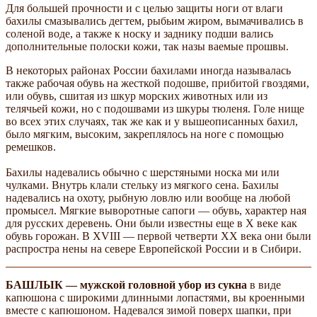
Для большей прочности и с целью защиты ноги от влаги
бахилы смазывались дегтем, рыбьим жиром, вымачивались в
соленой воде, а также к носку и заднику подши­ вались
дополнительные полоски кожи, так назы­ ваемые прошвы.
В некоторых районах России бахилами иногда называлась
также рабочая обувь на жесткой подошве, прибитой гвоздями,
или обувь, сшитая из шкур морских животных или из
телячьей кожи, но с подошвами из шкуры тюленя. Голе­ нище
во всех этих случаях, так же как и у вышеописанных бахил,
было мягким, высоким, закреплялось на ноге с помощью
ремешков.
Бахилы надевались обычно с шерстяными носка­ ми или
чулками. Внутрь клали стельку из мягкого сена. Бахилы
надевались на охоту, рыбную ловлю или вообще на любой
промысел. Мягкие выворотные сапоги — обувь, характер­ ная
для русских деревень. Они были известны еще в X веке как
обувь горожан. В XVIII — первой четверти XX века они были
распростра­ нены на севере Европейской России и в Сибири.
БАШЛЫК — мужской головной убор из сукна
в виде
капюшона с широкими длинными лопастями, вы­ кроенными
вместе с капюшоном. Надевался зимой поверх шапки, при