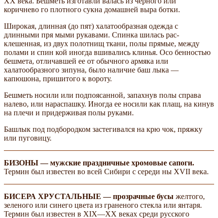
XX века. Бешметь изготавли­ валась из черного или
коричнево­ го плотного сукна домашней выра­ ботки.
Широкая, длинная (до пят) халатообразная одежда с
длинными пря­ мыми рукавами. Спинка шилась рас­
клешенная, из двух полотнищ ткани, полы прямые, между
полами и спин­ кой иногда вшивались клинья. Осо­ бенностью
бешмета, отличавшей ее от обычного армяка или
халатообразного зипуна, было наличие баш­ лыка —
капюшона, пришитого к вороту.
Бешметь носили или подпоясанной, запахнув полы справа
налево, или нараспашку. Иногда ее носили как плащ, на­ кинув
на плечи и придерживая полы руками.
Башлык под подбородком застегивался на крю­ чок, пряжку
или пуговицу.
БИЗОНЫ — мужские праздничные хромовые сапоги.
Термин был известен во всей Сибири с середи­ ны XVII века.
БИСЕРА ХРУСТАЛЬНЫЕ — прозрачные бусы
желтого,
зеленого или синего цвета из граненого стекла или янтаря.
Термин был известен в XIX—XX веках среди русского