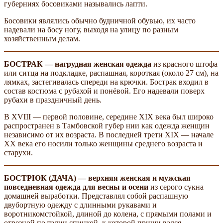
губерниях босовиками назывались лапти.
Босовики являлись обычно будничной обувью, их часто
надевали на босу ногу, выходя на улицу по разным
хозяйственным делам.
БОСТРАК — нагрудная женская одежда
из красного штофа
или ситца на подкладке, распашная, короткая (около 27 см), на
лямках, застегивалась спереди на крючки. Бострак входил в
состав костюма с рубахой и понёвой. Его надевали поверх
рубахи в праздничный день.
В XVIII — первой половине, середине XIX века был широко
распространен в Тамбовской губер­ нии как одежда женщин
независимо от их возраста. В последней трети XIX — начале
XX века его носили только женщины среднего возраста и
старухи.
БОСТРЮК (ДАЧА) — верхняя женская и мужская
повседневная одежда для весны и осени
из серого сукна
домашней выработки. Представлял собой распашную
двубортную одежду с длинными рукавами и
воротникомстойкой, длиной до колена, с прямыми полами и
отрезной по талии спинкой, к которой приши­ вался