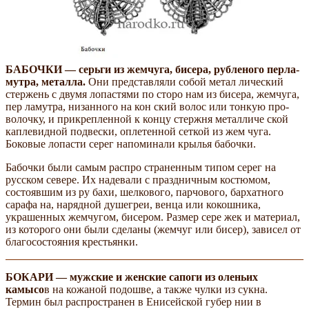
БАБОЧКИ — серьги из жемчуга, бисера, рубленого перла­
мутра, металла.
Они представляли собой метал­ лический
стержень с двумя лопастями по сторо­ нам из бисера, жемчуга,
пер­ ламутра, низанного на кон­ ский волос или тонкую про­
волочку, и прикрепленной к концу стержня металличе­ ской
каплевидной подвески, оплетенной сеткой из жем­ чуга.
Боковые лопасти серег напоминали крылья бабочки.
Бабочки были самым распро­ страненным типом серег на
русском севере. Их надевали с праздничным костюмом,
состоявшим из ру­ бахи, шелкового, парчового, бархатного
сарафа­ на, нарядной душегреи, венца или кокошника,
украшенных жемчугом, бисером. Размер сере­ жек и материал,
из которого они были сделаны (жемчуг или бисер), зависел от
благосостояния крестьянки.
БОКАРИ — мужские и женские сапоги из оленьих
камысо
в на кожаной подошве, а также чулки из сукна.
Термин был распространен в Енисейской губер­ нии в