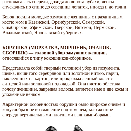
располагалась спереди, доходя до ворота рубахи, ленты
спускались по спине до середины лопаток, иногда и до талии.
Борок носили молодые замужние женщины с праздничным
костю­ мом в Казанской, Оренбургской, Самарской,
Симбирской, Уфим­ ской, Тверской, Вятской, Перм­ ской,
Владимирской, Ярославской губерниях.
БОРУШКА (МОРХАТКА, МОРШЕНЬ, ОЧАПОК,
СБОРНИК) — головной убор замужних женщин,
относящийся к типу кокошников-сборников.
Представляла собой твердый головной убор из позумента,
шелка, вышитого серебряной или золотной нитью, парчи,
наклеен­ ных на картон, или прокрахма­ ленный холст с
ситцевой или холщовой подкладкой. Она плотно облегала
голову женщины, закрывая волосы, заплетен­ ные в две косы и
уложенные венком.
Характерной особенностью борушки было широкое очелье и
конусообразное возвышение над теменем, зало­ женное
спереди вертикальными плотными валиками-борами.