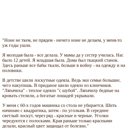
"Ноне не ткем, не прядем - ничего ноне не делаем, у меня-то
уж годы ушли.
Я молодая была - все делала. У мамы да у сестер училась. Нас
было 12 детей. Я младшая была. Дома был ткацкий станок.
Здесь раньше все бабы ткали, больше в войну - на одежду и на
половики.
В детстве шили лоскутные одеяла. Ведь эки семьи большие,
чего накупишь. В приданое шили одеяло из клинчиков.
"Ляпачиха" - теплое одеяло "с шубой". Ляпачиху бедные на
кровать стелили, а богатые лошадей укрывали.
У меня с 60-х годов машинка со стола не убирается. Шить
начинаю с квадратика, затем - по уголкам. В середине
светлый лоскут, через ряд - красные и черные. Уголки
чередуются с полосками. Края раньше только красными
делали, красный цвет защищал от болезни."