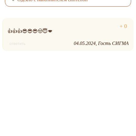
👍👍👍😎😎😎🤠😇💋
04.05.2024
Гость СИГМА
ответить