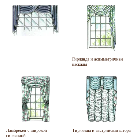
Гирлянда и асимметричные
каскады
Ламбрекен с широкой
Гирлянды и австрийская штора
гирляндой