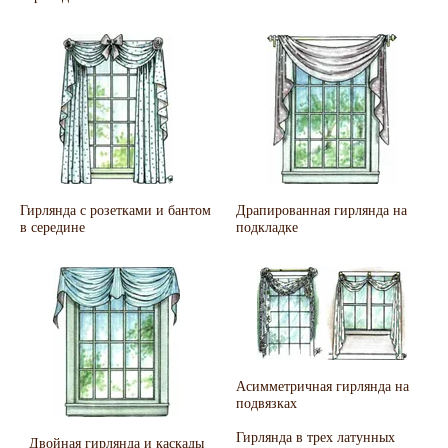
Гирлянда с розетками и бантом
Драпированная гирлянда на
в середине
подкладке
Асимметричная гирлянда на
подвязках
Гирлянда в трех латунных
Двойная гирлянда и каскады