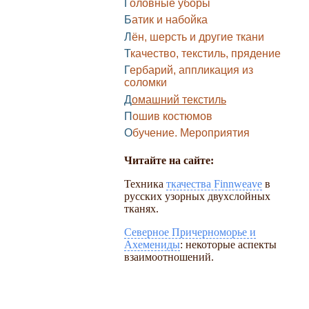
Головные уборы
Батик и набойка
Лён, шерсть и другие ткани
Ткачество, текстиль, прядение
Гербарий, аппликация из
соломки
Домашний текстиль
Пошив костюмов
Обучение. Мероприятия
Читайте на сайте:
Техника
ткачества Finnweave
в
русских узорных двухслойных
тканях.
Северное Причерноморье и
Ахемениды
: некоторые аспекты
взаимоотношений.