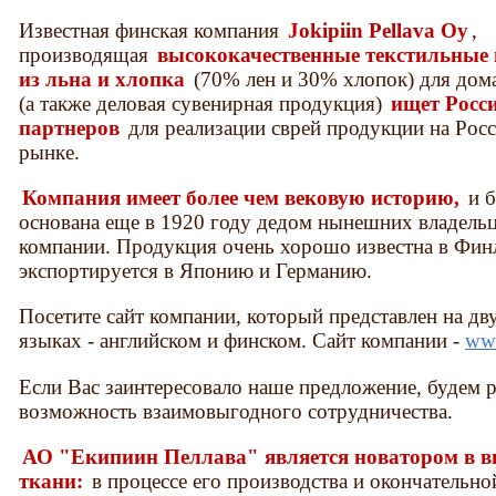
Известная финская компания
Jokipiin Pellava Oy
,
производящая
высококачественные текстильные 
из льна и хлопка
(70% лен и 30% хлопок) для дом
(а также деловая сувенирная продукция)
ищет Росс
партнеров
для реализации сврей продукции на Рос
рынке.
Компания имеет более чем вековую историю,
и 
основана еще в 1920 году дедом нынешних владель
компании. Продукция очень хорошо известна в Фин
экспортируется в Японию и Германию.
Посетите сайт компании, который представлен на дв
языках - английском и финском. Сайт компании -
www
Если Вас заинтересовало наше предложение, будем 
возможность взаимовыгодного сотрудничества.
АО "Екипиин Пеллава" является новатором в в
ткани:
в процессе его производства и окончательн