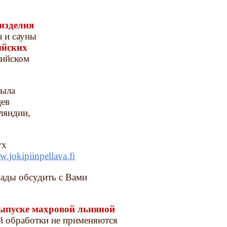
изделия
а и сауны
ийских
сийском
была
цев
ляндии,
ух
.jokipiinpellava.fi
рады обсудить с Вами
ыпуске махровой льняной
ой обработки не применяются