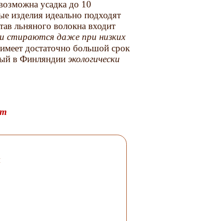
 возможна усадка до 10
ые изделия идеально подходят
тав льняного волокна входит
 и стираются даже при низких
 имеет достаточно большой срок
нный в Финляндии
экологически
om
и