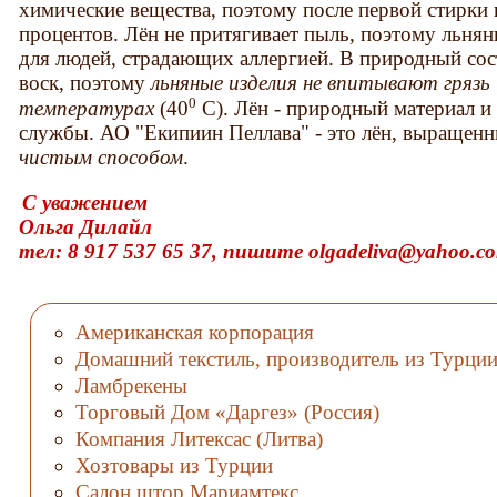
химические вещества, поэтому после первой стирки
процентов. Лён не притягивает пыль, поэтому льнян
для людей, страдающих аллергией. В природный сос
воск, поэтому
льняные изделия не впитывают грязь
0
температурах
(40
С). Лён - природный материал и
службы. АО "Екипиин Пеллава" - это лён, выраще
чистым способом
.
С уважением
Ольга Дилайл
тел: 8 917 537 65 37, пишите olgadeliva@yahoo.c
Американская корпорация
Домашний текстиль, производитель из Турци
Ламбрекены
Торговый Дом «Даргез» (Россия)
Компания Литексас (Литва)
Хозтовары из Турции
Салон штор Мариамтекс