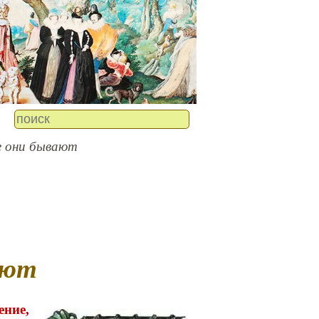
е они бывают
ают
ение,