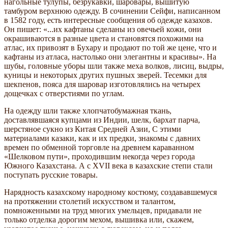
нагольные тулупы, безрукавки, шаровары, вышитую
тамбуром верхнюю одежду. В сочинении Сейфи, написанном
в 1582 году, есть интересные сообщения об одежде казахов.
Он пишет: «...их кафтаны сделаны из овечьей кожи, они
окрашиваются в разные цвета и становятся похожими на
атлас, их привозят в Бухару и продают по той же цене, что и
кафтаны из атласа, настолько они элегантны и красивы». На
шубы, головные уборы шли также меха волков, лисиц, выдры,
куницы и некоторых других пушных зверей. Тесемки для
шекпенов, пояса для шаровар изготовлялись на четырех
дощечках с отверстиями по углам.
На одежду шли также хлопчатобумажная ткань,
доставлявшаяся купцами из Индии, шелк, бархат парча,
шерстяное сукно из Китая Средней Азии, С этими
материалами казаки, как и их предки, знакомы с давних
времен по обменной торговле на древнем караванном
«Шелковом пути», проходившим некогда через города
Южного Казахстана. А с XVII века в казахские степи стали
поступать русские товары.
Нарядность казахскому народному костюму, создававшемуся
на протяжении столетий искусством и талантом,
помноженными на труд многих умельцев, придавали не
только отделка дорогим мехом, вышивка или, скажем,