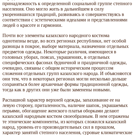
принадлежность к определенной социальной группе степного
населения. Оно могло жить в дальнейшем в силу
укоренившихся традиций, развиваясь и совершенствуясь в
соответствии с эстетическими идеалами и представлениями
людей о красоте и гармонии.
Почти все элементы казахского народного костюма
однотипны везде, во всех регионах республики, нет особой
разницы в покрое, выборе материала, назначении отдельных
предметов одежды. Некоторые различия, имеющиеся в
головных уборах, поясах, украшениях, в отдельных
специфических фасонах будничной и праздничной одежды,
очевидно, связаны с общим историческим процессом
сложения отдельных групп казахского народа. И объясняются
они тем, что в некоторых регионах могли несколько дольше
сохраняться более архаичные формы традиционной одежды,
тогда как в других они уже были заменены новыми.
Распашной характер верхней одежды, запахивание ее на
левую сторону, приталенность, наличие шапок, украшаемых
перьями, обогащение женского платья оборками делают
казахский народным костюм своеобразным. В нем отражены
те этнические компоненты, из которых сложился казахский
народ, уровень его производительных сил в прошлом,
характер занятий степного населения, суровые климатические