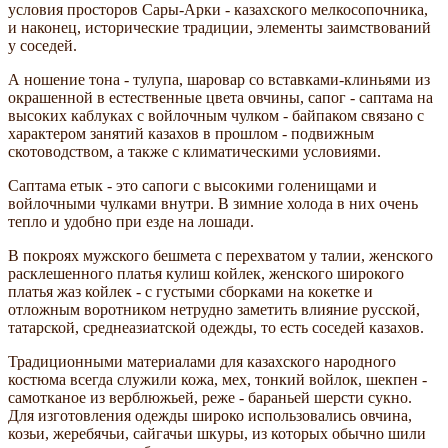
условия просторов Сары-Арки - казахского мелкосопочника,
и наконец, исторические традиции, элементы заимствований
у соседей.
А ношение тона - тулупа, шаровар со вставками-клиньями из
окрашенной в естественные цвета овчины, сапог - саптама на
высоких каблуках с войлочным чулком - байпаком связано с
характером занятий казахов в прошлом - подвижным
скотоводством, а также с климатическими условиями.
Саптама етык - это сапоги с высокими голенищами и
войлочными чулками внутри. В зимние холода в них очень
тепло и удобно при езде на лошади.
В покроях мужского бешмета с перехватом у талии, женского
расклешенного платья кулиш койлек, женского широкого
платья жаз койлек - с густыми сборками на кокетке и
отложным воротником нетрудно заметить влияние русской,
татарской, среднеазиатской одежды, то есть соседей казахов.
Традиционными материалами для казахского народного
костюма всегда служили кожа, мех, тонкий войлок, шекпен -
самотканое из верблюжьей, реже - бараньей шерсти сукно.
Для изготовления одежды широко использовались овчина,
козьи, жеребячьи, сайгачьи шкуры, из которых обычно шили