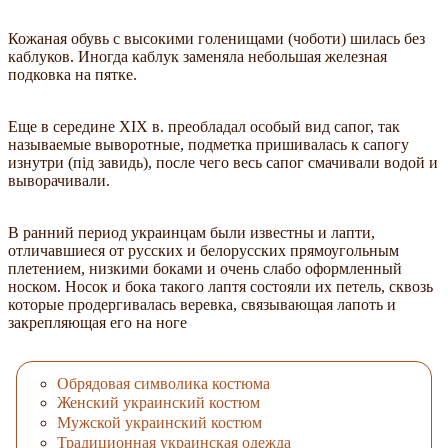
Кожаная обувь с высокими голенищами (чоботи) шилась без
каблуков. Иногда каблук заменяла небольшая железная
подковка на пятке.
Еще в середине XIX в. преобладал особый вид сапог, так
называемые выворотные, подметка пришивалась к сапогу
изнутри (пiд завидь), после чего весь сапог смачивали водой и
выворачивали.
В ранний период украинцам были известны и лапти,
отличавшиеся от русских и белорусских прямоугольным
плетением, низкими боками и очень слабо оформленный
носком. Носок и бока такого лаптя состояли их петель, сквозь
которые продергивалась веревка, связывающая лапоть и
закрепляющая его на ноге
Обрядовая символика костюма
Женский украинский костюм
Мужской украинский костюм
Традиционная украинская одежда