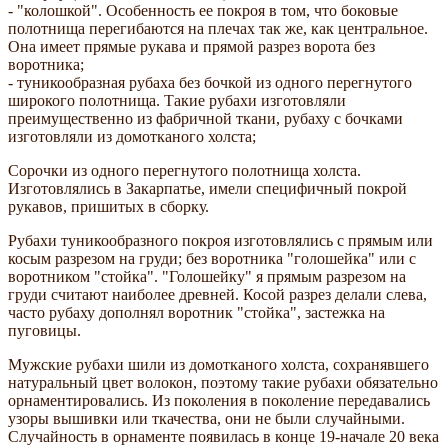
- "колошкой". Особенность ее покроя в том, что боковые
полотнища перегибаются на плечах так же, как центральное.
Она имеет прямые рукава и прямой разрез ворота без
воротника;
- туникообразная рубаха без бочкой из одного перегнутого
широкого полотнища. Такие рубахи изготовляли
преимущественно из фабричной ткани, рубаху с бочками
изготовляли из домотканого холста;
Сорочки из одного перегнутого полотнища холста.
Изготовлялись в Закарпатье, имели специфичный покрой
рукавов, пришитых в сборку.
Рубахи туникообразного покроя изготовлялись с прямым или
косым разрезом на груди; без воротника "голошейка" или с
воротником "стойка". "Голошейку" я прямым разрезом на
груди считают наиболее древней. Косой разрез делали слева,
часто рубаху дополнял воротник "стойка", застежка на
пуговицы.
Мужские рубахи шили из домотканого холста, сохранявшего
натуральный цвет волокон, поэтому такие рубахи обязательно
орнаментировались. Из поколения в поколение передавались
узоры вышивки или ткачества, они не были случайными.
Случайность в орнаменте появилась в конце 19-начале 20 века