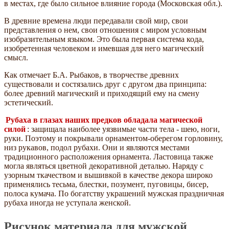
в местах, где было сильное влияние города (Московская обл.).
В древние времена люди передавали свой мир, свои
представления о нем, свои отношения с миром условным
изобразительным языком. Это была первая система кода,
изобретенная человеком и имевшая для него магический
смысл.
Как отмечает Б.А. Рыбаков, в творчестве древних
существовали и состязались друг с другом два принципа:
более древний магический и приходящий ему на смену
эстетический.
Рубаха в глазах наших предков обладала магической
силой
: защищала наиболее уязвимые части тела - шею, ноги,
руки. Поэтому и покрывали орнаментом-оберегом горловину,
низ рукавов, подол рубахи. Они и являются местами
традиционного расположения орнамента. Ластовица также
могла являться цветной декоративной деталью. Наряду с
узорным ткачеством и вышивкой в качестве декора широко
применялись тесьма, блестки, позумент, пуговицы, бисер,
полоса кумача. По богатству украшений мужская праздничная
рубаха иногда не уступала женской.
Рисунок материала для мужской