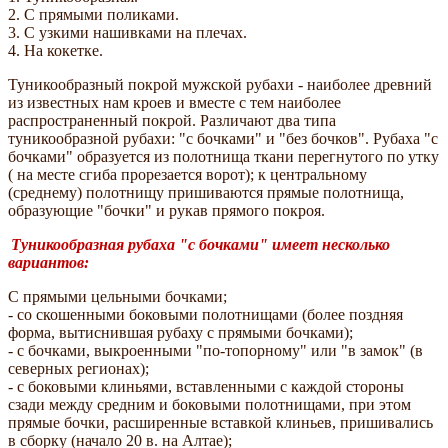
2. С прямыми поликами.
3. С узкими нашивками на плечах.
4. На кокетке.
Туникообразный покрой мужской рубахи - наиболее древний
из известных нам кроев и вместе с тем наиболее
распространенный покрой. Различают два типа
туникообразной рубахи: "с бочками" и "без бочков". Рубаха "с
бочками" образуется из полотнища ткани перегнутого по утку
( на месте сгиба прорезается ворот); к центральному
(среднему) полотнищу пришиваются прямые полотнища,
образующие "бочки" и рукав прямого покроя.
Туникообразная рубаха "с бочками" имеет несколько
вариантов:
С прямыми цельными бочками;
- со скошенными боковыми полотнищами (более поздняя
форма, вытиснившая рубаху с прямыми бочками);
- с бочками, выкроенными "по-топорному" или "в замок" (в
северных регионах);
- с боковыми клиньями, вставленными с каждой стороны
сзади между средним и боковыми полотнищами, при этом
прямые бочки, расширенные вставкой клиньев, пришивались
в сборку (начало 20 в. на Алтае);