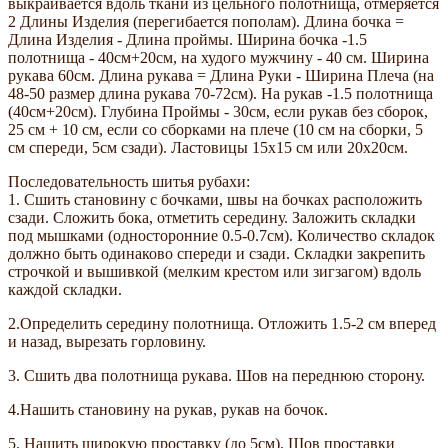
выкраивается вдоль ткани из цельного полотнища, отмеряется
2 Длины Изделия (перегибается пополам). Длина бочка =
Длина Изделия - Длина проймы. Ширина бочка -1.5
полотнища - 40см+20см, на худого мужчину - 40 см. Ширина
рукава 60см. Длина рукава = Длина Руки - Ширина Плеча (на
48-50 размер длина рукава 70-72см). На рукав -1.5 полотнища
(40см+20см). Глубина Проймы - 30см, если рукав без сборок,
25 см + 10 см, если со сборками на плече (10 см на сборки, 5
см спереди, 5см сзади). Ластовицы 15х15 см или 20х20см.
Последовательность шитья рубахи:
1. Сшить становину с бочками, швы на бочках расположить
сзади. Сложить бока, отметить середину. Заложить складки
под мышками (односторонние 0.5-0.7см). Количество складок
должно быть одинаково спереди и сзади. Складки закрепить
строчкой и вышивкой (мелким крестом или зигзагом) вдоль
каждой складки.
2.Определить середину полотнища. Отложить 1.5-2 см вперед
и назад, вырезать горловину.
3. Сшить два полотнища рукава. Шов на переднюю сторону.
4.Нашить становину на рукав, рукав на бочок.
5. Нашить широкую проставку (до 5см). Шов проставки