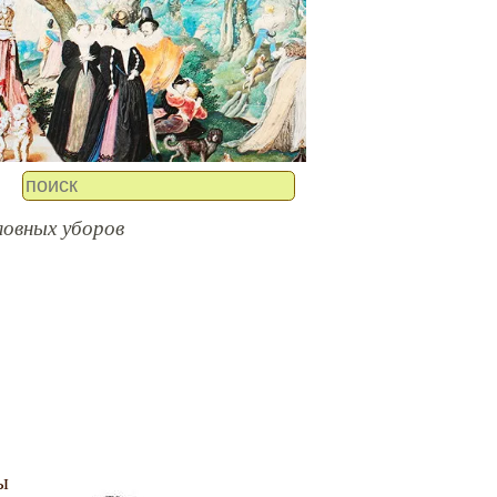
ловных уборов
ы