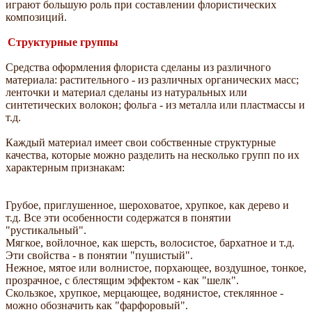
играют большую роль при составлении флористических
композиций.
Структурные группы
Средства оформления флориста сделаны из различного
материала: растительного - из различных органических масс;
ленточки и материал сделаны из натуральных или
синтетических волокон; фольга - из металла или пластмассы и
т.д.
Каждый материал имеет свои собственные структурные
качества, которые можно разделить на несколько групп по их
характерным признакам:
Грубое, приглушенное, шероховатое, хрупкое, как дерево и
т.д. Все эти особенности содержатся в понятии
"рустикальный".
Мягкое, войлочное, как шерсть, волосистое, бархатное и т.д.
Эти свойства - в понятии "пушистый".
Нежное, мятое или волнистое, порхающее, воздушное, тонкое,
прозрачное, с блестящим эффектом - как "шелк".
Скользкое, хрупкое, мерцающее, водянистое, стеклянное -
можно обозначить как "фарфоровый".