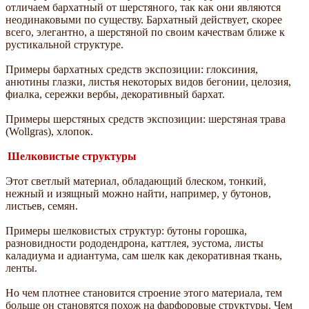
отличаем бархатный от шерстяного, так как они являются
неодинаковыми по существу. Бархатный действует, скорее
всего, элегантно, а шерстяной по своим качествам ближе к
рустикальной структуре.
Примеры бархатных средств экспозиции: глоксиния,
анютины глазки, листья некоторых видов бегонии, целозия,
фиалка, сережки вербы, декоративный бархат.
Примеры шерстяных средств экспозиции: шерстяная трава
(Wollgras), хлопок.
Шелковистые структуры
Этот светлый материал, обладающий блеском, тонкий,
нежный и изящный можно найти, например, у бутонов,
листьев, семян.
Примеры шелковистых структур: бутоны горошка,
разновидности рододендрона, каттлея, эустома, листы
каладиума и адиантума, сам шелк как декоративная ткань,
ленты.
Но чем плотнее становится строение этого материала, тем
больше он становятся похож на фарфоровые структуры. Чем