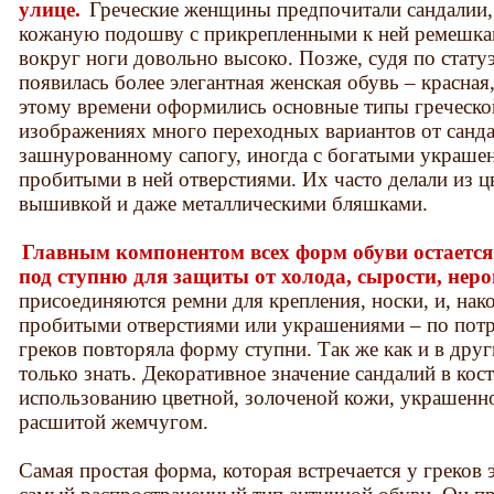
улице.
Греческие женщины предпочитали сандалии,
кожаную подошву с прикрепленными к ней ремешкам
вокруг ноги довольно высоко. Позже, судя по статуэт
появилась более элегантная женская обувь – красная
этому времени оформились основные типы греческой
изображениях много переходных вариантов от санд
зашнурованному сапогу, иногда с богатыми украшен
пробитыми в ней отверстиями. Их часто делали из ц
вышивкой и даже металлическими бляшками.
Главным компонентом всех форм обуви остаетс
под ступню для защиты от холода, сырости, неро
присоединяются ремни для крепления, носки, и, нако
пробитыми отверстиями или украшениями – по потр
греков повторяла форму ступни. Так же как и в друг
только знать. Декоративное значение сандалий в ко
использованию цветной, золоченой кожи, украшенн
расшитой жемчугом.
Самая простая форма, которая встречается у греков 