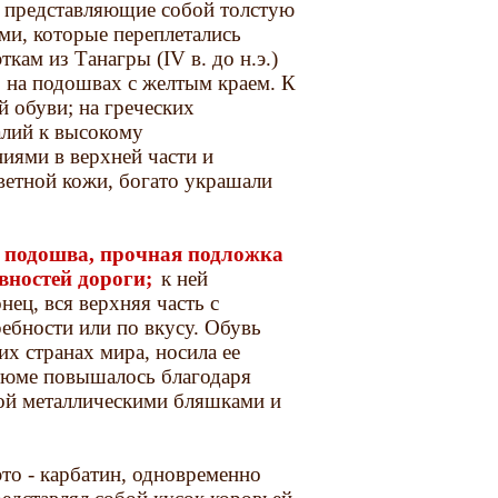
 представляющие собой толстую
и, которые переплетались
кам из Танагры (IV в. до н.э.)
, на подошвах с желтым краем. К
 обуви; на греческих
алий к высокому
иями в верхней части и
ветной кожи, богато украшали
я подошва, прочная подложка
вностей дороги;
к ней
нец, вся верхняя часть с
ебности или по вкусу. Обувь
их странах мира, носила ее
стюме повышалось благодаря
ой металлическими бляшками и
это - карбатин, одновременно