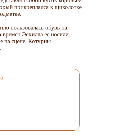
едставлял собой кусок коровьей
торый прикреплялся к щиколотке
одметке.
тью пользовалась обувь на
о времен Эсхилла ее носили
е на сцене. Котурны
.
а