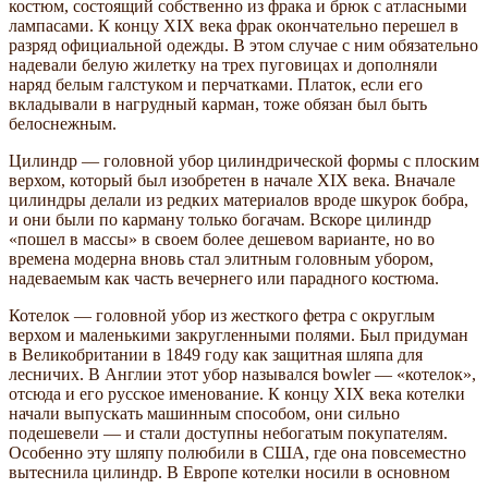
костюм, состоящий собственно из фрака и брюк с атласными
лампасами. К концу XIX века фрак окончательно перешел в
разряд официальной одежды. В этом случае с ним обязательно
надевали белую жилетку на трех пуговицах и дополняли
наряд белым галстуком и перчатками. Платок, если его
вкладывали в нагрудный карман, тоже обязан был быть
белоснежным.
Цилиндр — головной убор цилиндрической формы с плоским
верхом, который был изобретен в начале XIX века. Вначале
цилиндры делали из редких материалов вроде шкурок бобра,
и они были по карману только богачам. Вскоре цилиндр
«пошел в массы» в своем более дешевом варианте, но во
времена модерна вновь стал элитным головным убором,
надеваемым как часть вечернего или парадного костюма.
Котелок — головной убор из жесткого фетра с округлым
верхом и маленькими закругленными полями. Был придуман
в Великобритании в 1849 году как защитная шляпа для
лесничих. В Англии этот убор назывался bowler — «котелок»,
отсюда и его русское именование. К концу XIX века котелки
начали выпускать машинным способом, они сильно
подешевели — и стали доступны небогатым покупателям.
Особенно эту шляпу полюбили в США, где она повсеместно
вытеснила цилиндр. В Европе котелки носили в основном