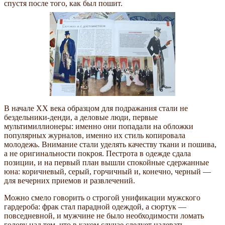
спустя после того, как был пошит.
В начале XX века образцом для подражания стали не
бездельники-денди, а деловые люди, первые
мультимиллионеры: именно они попадали на обложки
популярных журналов, именно их стиль копировала
молодежь. Внимание стали уделять качеству ткани и пошива,
а не оригинальности покроя. Пестрота в одежде сдала
позиции, и на первый план вышли спокойные сдержанные
юна: коричневый, серый, горчичный и, конечно, черный —
для вечерних приемов и развлечений.
Можно смело говорить о строгой унификации мужского
гардероба: фрак стал парадной одеждой, а сюртук —
повседневной, и мужчине не было необходимости ломать
голову над тем, что в каком случае следует надевать.