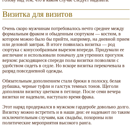
Визитка для визитов
Очень скоро мужчинам потребовалось нечто среднее между
формальным фраком и обыденным сюртуком — костюм, в
котором можно было бы прийти, например, на дневной прием
или деловой завтрак. В итоге появилась визитка — род
сюртука с конусообразным вырезом впереди. Придумали ее
англичане и использовали поначалу для утренних прогулок
верхом: расходящиеся спереди полы визитки позволяли с
удобством сидеть в седле. Но вскоре визитка перекочевала в
разряд повседневной одежды.
Обязательным дополнением стали брюки в полоску, белая
рубашка, черные туфли и галстук темных тонов. Щеголи
дополняли визитку цветком в петлице. После семи вечера
визитки не надевали, наступало время фрака.
Этот наряд продержался в мужском гардеробе довольно долго.
Визитку можно встретить и в наши дни: ее надевают по таким
исключительным случаям, как свадьбы, похороны или
политические мероприятия высокого ранга.