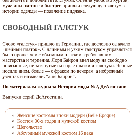
без жилета и дополнить галстуком. Оценив удобство курток,
мужчины охотнее и быстрее приняли следующую «веху» в
истории одежды — появление пиджака.
СВОБОДНЫЙ ГАЛСТУК
Слово «галстук» пришло из Германии, где дословно означало
«шейный платок». С длинным и узким галстуком управляться
было проще, чем с объемным платком, требовавшим
мастерства и терпения. Лорд Байрон ввел моду на свободно
повязанные, не затянутые на горле платки и галстуки. Черные
носили днем, белые — с фраком по вечерам, а небрежный
узел так и называли: "а-ля Байрон".
По материалам журнала История моды №2, ДеАгостини
.
Выпуски серий ДеАгостини.
Женские костюмы эпохи модерн (Belle Epoque)
Костюм 30-х годов и мужской костюм
Щегольство
Абсурдный мужской костюм 16 века