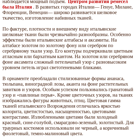
наблюдается мощный подъем.
Центром развития ремесел
была Италия
. В развитых городах Италии— Генуе, Милане,
Флоренции, Венеции— широко развивается шелковое
ткачество, изготовление набивных тканей.
По фактуре, плотности и внешнему виду итальянские
шелковые ткани были чрезвычайно разнообразны. Особенно
эффектны были итальянские алтабасы и аксамиты. На
алтабасе золотом по золотому фону или серебром по
серебряному ткали узор. Его контуры подчеркивали цветным
атласным или бархатным кантом. На золотом или серебряном
фоне аксамита сложный петельчатый узор с разновысоким
уровнем петель играл светотеневыми бликами.
В орнаменте преобладали стилизованные формы ананаса,
тюльпана, виноградной лозы, аканта на фоне растительных
завитков и узоров. Особым успехом пользовались гранатовый
узор и «павлиньи перья». Кроме цветочных узоров, на тканях
изображались фигуры животных, птиц. Цветовая гамма
тканей итальянского Возрождения отличалась яркостью
колорита, цветистостью, насыщенностью, цветовыми
контрастами. Излюбленными цветами были холодный
красный, сине-голубой, смарагдово-зеленый, золотистый. Для
траурных костюмов использовали не черный, а коричневый
фиолетовый, темно-малиновый цвета.