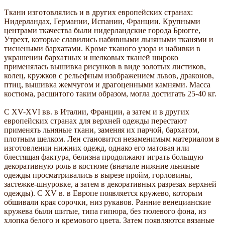
Ткани изготовлялись и в других европейских странах:
Нидерландах, Германии, Испании, Франции. Крупными
центрами ткачества были нидерландские города Брюгге,
Утрехт, которые славились набивными льняными тканями и
тиснеными бархатами. Кроме тканого узора и набивки в
украшении бархатных и шелковых тканей широко
применялась вышивка рисунков в виде золотых листиков,
колец, кружков с рельефным изображением львов, драконов,
птиц, вышивка жемчугом и драгоценными камнями. Масса
костюма, расшитого таким образом, могла достигать 25-40 кг.
С XV-XVI вв. в Италии, Франции, а затем и в других
европейских странах для верхней одежды перестают
применять льняные ткани, заменяя их парчой, бархатом,
плотным шелком. Лен становится незаменимым материалом в
изготовлении нижних одежд, однако его матовая или
блестящая фактура, белизна продолжают играть большую
декоративную роль в костюме (вначале нижние льняные
одежды просматривались в вырезе пройм, горловины,
застежке-шнуровке, а затем в декоративных разрезах верхней
одежды). С XV в. в Европе появляется кружево, которым
обшивали края сорочки, низ рукавов. Ранние венецианские
кружева были шитые, типа гипюра, без тюлевого фона, из
хлопка белого и кремового цвета. Затем появляются вязаные