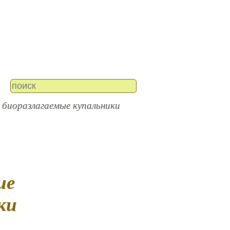
е биоразлагаемые купальники
ки