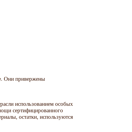
де. Они привержены
трасли использованием особых
омощи сертифицированного
ериалы, остатки, используются