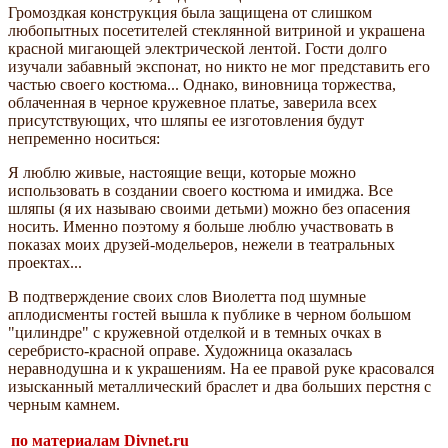
Громоздкая конструкция была защищена от слишком
любопытных посетителей стеклянной витриной и украшена
красной мигающей электрической лентой. Гости долго
изучали забавный экспонат, но никто не мог представить его
частью своего костюма... Однако, виновница торжества,
облаченная в черное кружевное платье, заверила всех
присутствующих, что шляпы ее изготовления будут
непременно носиться:
Я люблю живые, настоящие вещи, которые можно
использовать в создании своего костюма и имиджа. Все
шляпы (я их называю своими детьми) можно без опасения
носить. Именно поэтому я больше люблю участвовать в
показах моих друзей-модельеров, нежели в театральных
проектах...
В подтверждение своих слов Виолетта под шумные
аплодисменты гостей вышла к публике в черном большом
"цилиндре" с кружевной отделкой и в темных очках в
серебристо-красной оправе. Художница оказалась
неравнодушна и к украшениям. На ее правой руке красовался
изысканный металлический браслет и два больших перстня с
черным камнем.
по материалам Divnet.ru