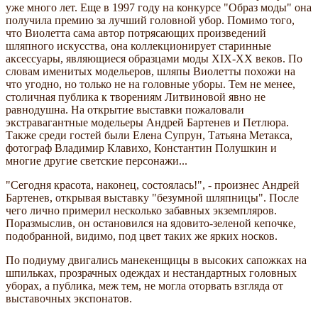
уже много лет. Еще в 1997 году на конкурсе "Образ моды" она
получила премию за лучший головной убор. Помимо того,
что Виолетта сама автор потрясающих произведений
шляпного искусства, она коллекционирует старинные
аксессуары, являющиеся образцами моды ХIХ-ХХ веков. По
словам именитых модельеров, шляпы Виолетты похожи на
что угодно, но только не на головные уборы. Тем не менее,
столичная публика к творениям Литвиновой явно не
равнодушна. На открытие выставки пожаловали
экстравагантные модельеры Андрей Бартенев и Петлюра.
Также среди гостей были Елена Супрун, Татьяна Метакса,
фотограф Владимир Клавихо, Константин Полушкин и
многие другие светские персонажи...
"Сегодня красота, наконец, состоялась!", - произнес Андрей
Бартенев, открывая выставку "безумной шляпницы". После
чего лично примерил несколько забавных экземпляров.
Поразмыслив, он остановился на ядовито-зеленой кепочке,
подобранной, видимо, под цвет таких же ярких носков.
По подиуму двигались манекенщицы в высоких сапожках на
шпильках, прозрачных одеждах и нестандартных головных
уборах, а публика, меж тем, не могла оторвать взгляда от
выставочных экспонатов.