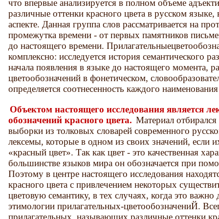
что впервые анализируется в полном объеме адъект
различные оттенки красного цвета в русском языке,
аспекте. Данная группа слов рассматривается на пр
промежутка времени - от первых памятников письмен
до настоящего времени. Прилагательныецветообозна
комплексно: исследуется история семантического ра
начала появления в языке до настоящего момента, р
цветообозначений в фонетическом, словообразовател
определяется соотнесенность каждого наименования 
Объектом настоящего исследования является ле
обозначений красного цвета.
Материал отбирался
выборки из толковых словарей современного русско
лексемы, которые в одном из своих значений, если и
«красный цвет». Так как цвет - это качественная хар
большинстве языков мира он обозначается при пом
Поэтому в центре настоящего исследования находят
красного цвета с привлечением некоторых существи
цветовую семантику, в тех случаях, когда это важно 
этимологии прилагательных-цветообозначениЙ. Все
прилагательных, называющих различные оттенки кра