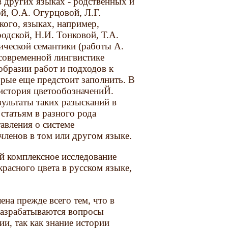
в других языках - родственных и
й, О.А. Огурцовой, Л.Г.
ского, языках, например,
одской, Н.И. Тонковой, Т.А.
ической семантики (работы А.
современной лингвистике
образии работ и подходов к
орые еще предстоит заполнить. В
 история цветообозначениЙ.
зультаты таких разысканий в
статьям в разного рода
авления о системе
членов в том или другом языке.
й комплексное исследование
расного цвета в русском языке,
на прежде всего тем, что в
разрабатываются вопросы
и, так как знание истории