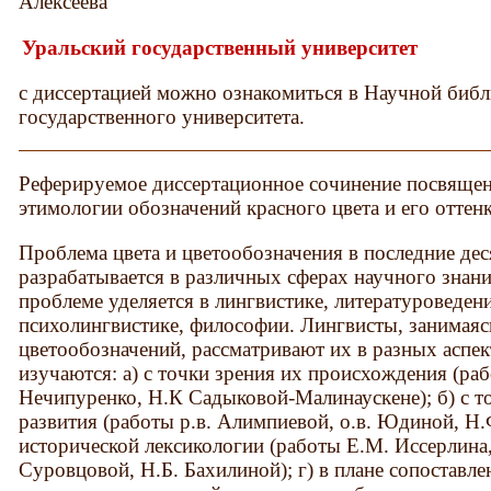
Алексеева
Уральский государственный университет
с диссертацией можно ознакомиться в Научной библ
государственного университета.
Реферируемое диссертационное сочинение посвящен
этимологии обозначений красного цвета и его оттенк
Проблема цвета и цветообозначения в последние дес
разрабатывается в различных сферах научного знан
проблеме уделяется в лингвистике, литературоведен
психолингвистике, философии. Лингвисты, занимаяс
цветообозначений, рассматривают их в разных аспект
изучаются: а) с точки зрения их происхождения (рабо
Нечипуренко, Н.К Садыковой-Малинаускене); б) с т
развития (работы р.в. Алимпиевой, о.в. Юдиной, Н.Ф
исторической лексикологии (работы Е.М. Иссерлина
Суровцовой, Н.Б. Бахилиной); г) в плане сопоставл