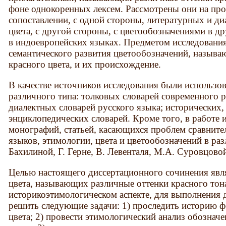
фоне однокоренных лексем. Рассмотрены они на про
сопоставлении, с одной стороны, литературных и д
цвета, с другой стороны, с цветообозначениями в др
в индоевропейских языках. Предметом исследования
семантического развития цветообозначений, назыв
красного цвета, и их происхождение.
В качестве источников исследования были использо
различного типа: толковых словарей современного р
диалектных словарей русского языка; исторических
энциклопедических словарей. Кроме того, в работе
монографий, статьей, касающихся проблем сравните
языков, этимологии, цвета и цветообозначений в ра
Бахилиной, Г. Герне, В. Левенталя, М.А. Суровцовой
Целью настоящего диссертационного сочинения явля
цвета, называющих различные оттенки красного тона
историкоэтимологическом аспекте, для выполнения 
решить следующие задачи: 1) проследить историю 
цвета; 2) провести этимологический анализ обозначе