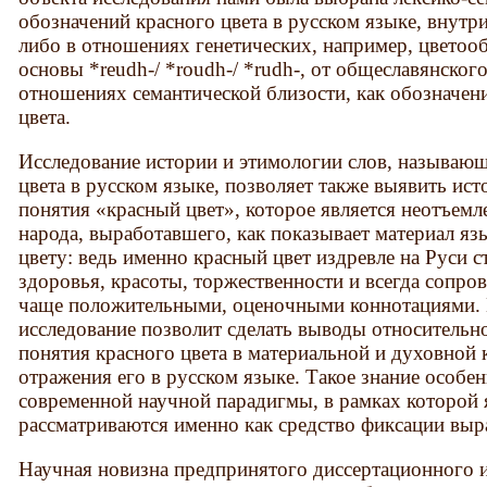
обозначений красного цвета в русском языке, внутр
либо в отношениях генетических, например, цветоо
основы *reudh-/ *roudh-/ *rudh-, от общеславянского
отношениях семантической близости, как обозначени
цвета.
Исследование истории и этимологии слов, называющ
цвета в русском языке, позволяет также выявить и
понятия «красный цвет», которое является неотъем
народа, выработавшего, как показывает материал яз
цвету: ведь именно красный цвет издревле на Руси с
здоровья, красоты, торжественности и всегда сопр
чаще положительными, оценочными коннотациями. 
исследование позволит сделать выводы относительн
понятия красного цвета в материальной и духовной 
отражения его в русском языке. Такое знание особен
современной научной парадигмы, в рамках которой 
рассматриваются именно как средство фиксации выр
Научная новизна предпринятого диссертационного и