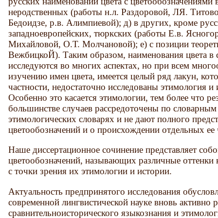
русских наименований цвета с цветообозначениями 
неродственных (работы н.л. Раздоровой, ЛЯ. Титово
Бедоидзе, р.в. Алимпиевой); д) в других, кроме рус
западноевропейских, тюркских (работы Е.в. Ясногор
Михайловой, О.Т. Молчановой); е) с позиции теорет
ВежбицкоЙ). Таким образом, наименования цвета в 
исследуются во многих аспектах, но при всем много
изучению имен цвета, имеется целый ряд лакун, кот
частности, недостаточно исследованы этимология и
Особенно это касается этимологии, тем более что ре
большинстве случаев рассредоточены по словарным 
этимологических словарях и не дают полного предст
цветообозначений и о происхождении отдельных ее 
Наше диссертационное сочинение представляет собо
цветообозначений, называющих различные оттенки к
с точки зрения их этимологии и истории.
Актуальность предпринятого исследования обусловле
современной лингвистической науке вновь активно 
сравнительноисторического языкознания и этимологи