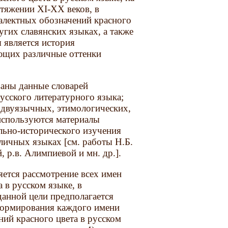
тяжении XI-XX веков, в
иалектных обозначений красного
угих славянских языках, а также
 является история
ающих различные оттенки
ваны данные словарей
усского литературного языка;
, двуязычных, этимологических,
 используются материалы
льно-исторического изучения
зличных языках [см. работы Н.Б.
, р.в. Алимпиевой и мн. др.].
ется рассмотрение всех имен
 в русском языке, в
данной цели предполагается
формирования каждого имени
ний красного цвета в русском