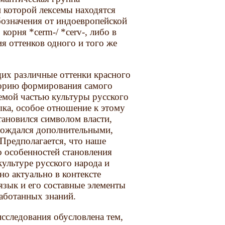
и которой лексемы находятся
бозначения от индоевропейской
 корня *cerm-/ *cerv-, либо в
я оттенков одного и того же
их различные оттенки красного
сторию формирования самого
лемой частью культуры русского
ыка, особое отношение к этому
тановился символом власти,
овождался дополнительными,
Предполагается, что наше
о особенностей становления
культуре русского народа и
но актуально в контексте
язык и его составные элементы
аботанных знаний.
сследования обусловлена тем,