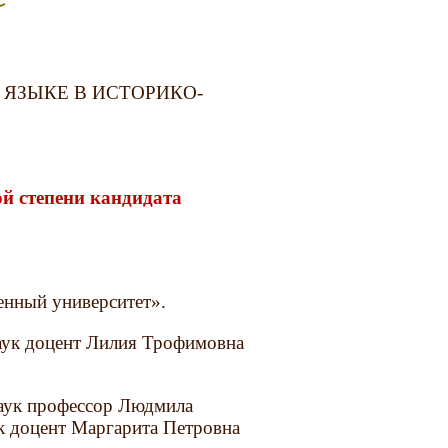
 ЯЗЫКЕ В ИСТОРИКО-
й степени кандидата
енный университет».
аук доцент Лилия Трофимовна
аук профессор Людмила
к доцент Маргарита Петровна