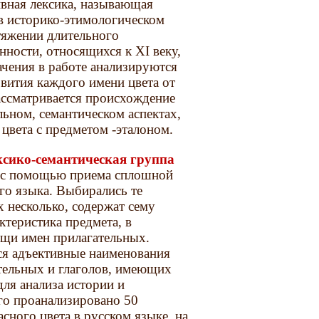
ивная лексика, называющая
 в историко-этимологическом
отяжении длительного
ности, относящихся к ХI веку,
чения в работе анализируются
звития каждого имени цвета от
ассматривается происхождение
ьном, семантическом аспектах,
цвета с предметом -эталоном.
ксико-семантическая группа
 с помощью приема сплошной
го языка. Выбирались те
х несколько, содержат сему
актеристика предмета, в
ощи имен прилагательных.
ся адъективные наименования
тельных и глаголов, имеющих
для анализа истории и
го проанализировано 50
сного цвета в русском языке, на