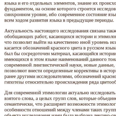
языка и его отдельных элементов, знание их происх
фундаментом, на основе которого строится исследов
синхронном уровне, ибо современное состояние язы
всем ходом развития языка в предыдущие периоды.
Актуальность настоящего исследования связана так
обобщающих работ, касающихся истории и этимолог
что позволит выйти на качественно иной уровень исс
касается обозначений красного цвета в русском языке
был бы сосредоточен материал, касающийся истори
имеющихся в этом языке наименований данного тона
современной лингвистической науки, новые данные, 
позволяют внести определенные коррективы в исто
ранее другими исследователями, обозначений красн
гипотезы относительно происхождения ряда цветоо
Для современной этимологии актуально исследовать
взятого слова, а целых групп слов, которые объедин
семантически, что расширяет возможности этимолог
особенности отношений между членами таких групп.
объекта исследования нами была выбрана лексико-с