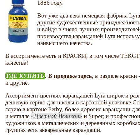
1886 году.
Вот уже два века немецкая фабрика Lyr
другие художественные принадлежности
и войдя в число лучших производителей
производства карандашей Lyra использу
наивысшего качества.
В ассортименте есть и КРАСКИ, в том числе ТЕК
качества!
ГДЕ КУПИТЬ
.
В продаже здесь
, в разделе краски 
и другие.
Ассортимент цветных карандашей Lyra широк и разн
дешевую серию для школы в картонной упаковке Colo
серию в картоне Ferby, более дорогие карандаши для
и металле
Цветной Великан
и Super; и профессио
художников в металлических и деревянных коробках
группах есть акварельные карандаши.