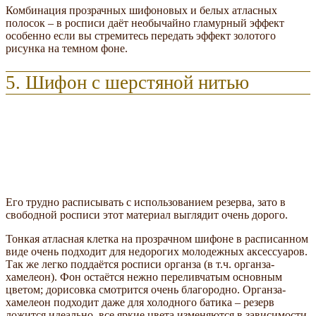
Комбинация прозрачных шифоновых и белых атласных
полосок – в росписи даёт необычайно гламурный эффект
особенно если вы стремитесь передать эффект золотого
рисунка на темном фоне.
5. Шифон с шерстяной нитью
Его трудно расписывать с использованием резерва, зато в
свободной росписи этот материал выглядит очень дорого.
Тонкая атласная клетка на прозрачном шифоне в расписанном
виде очень подходит для недорогих молодежных аксессуаров.
Так же легко поддаётся росписи органза (в т.ч. органза-
хамелеон). Фон остаётся нежно переливчатым основным
цветом; дорисовка смотрится очень благородно. Органза-
хамелеон подходит даже для холодного батика – резерв
ложится идеально, все яркие цвета изменяются в зависимости