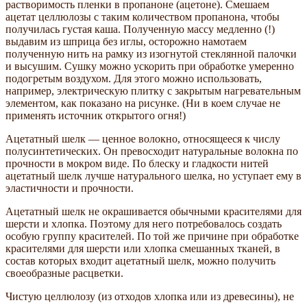
растворимость пленки в пропаноне (ацетоне). Смешаем
ацетат целлюлозы с таким количеством пропанона, чтобы
получилась густая каша. Полученную массу медленно (!)
выдавим из шприца без иглы, осторожно намотаем
полученную нить на рамку из изогнутой стеклянной палочки
и высушим. Сушку можно ускорить при обработке умеренно
подогретым воздухом. Для этого можно использовать,
например, электрическую плитку с закрытым нагревательным
элементом, как показано на рисунке. (Ни в коем случае не
применять источник открытого огня!)
Ацетатный шелк — ценное волокно, относящееся к числу
полусинтетических. Он превосходит натуральные волокна по
прочности в мокром виде. По блеску и гладкости нитей
ацетатный шелк лучше натурального шелка, но уступает ему в
эластичности и прочности.
Ацетатный шелк не окрашивается обычными красителями для
шерсти и хлопка. Поэтому для него потребовалось создать
особую группу красителей. По той же причине при обработке
красителями для шерсти или хлопка смешанных тканей, в
состав которых входит ацетатный шелк, можно получить
своеобразные расцветки.
Чистую целлюлозу (из отходов хлопка или из древесины), не