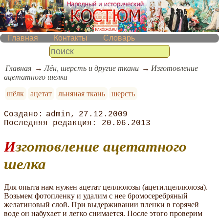
Главная
Контакты
Словарь
Главная
Лён, шерсть и другие ткани
Изготовление
ацетатного шелка
шёлк
ацетат
льняная ткань
шерсть
admin
27.12.2009
20.06.2013
Изготовление ацетатного
шелка
Для опыта нам нужен ацетат целлюлозы (ацетилцеллюлоза).
Возьмем фотопленку и удалим с нее бромосеребряный
желатиновый слой. При выдерживании пленки в горячей
воде он набухает и легко снимается. После этого проверим