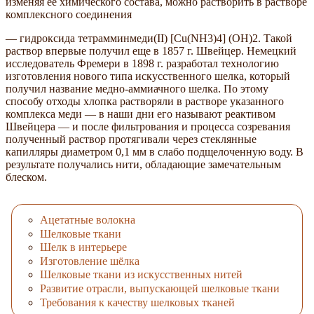
изменяя ее химического состава, можно растворить в растворе
комплексного соединения
— гидроксида тетрамминмеди(II) [Cu(NH3)4] (ОН)2. Такой
раствор впервые получил еще в 1857 г. Швейцер. Немецкий
исследователь Фремери в 1898 г. разработал технологию
изготовления нового типа искусственного шелка, который
получил название медно-аммиачного шелка. По этому
способу отходы хлопка растворяли в растворе указанного
комплекса меди — в наши дни его называют реактивом
Швейцера — и после фильтрования и процесса созревания
полученный раствор протягивали через стеклянные
капилляры диаметром 0,1 мм в слабо подщелоченную воду. В
результате получались нити, обладающие замечательным
блеском.
Ацетатные волокна
Шелковые ткани
Шелк в интерьере
Изготовление шёлка
Шелковые ткани из искусственных нитей
Развитие отрасли, выпускающей шелковые ткани
Требования к качеству шелковых тканей