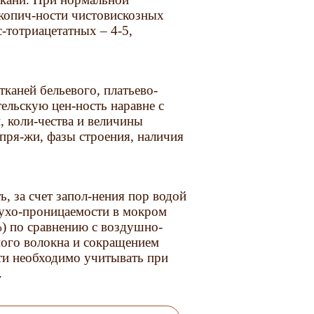
скопич-ности чистовискозных
с-тотриацетатных – 4-5,
каней бельевого, платьево-
ельскую цен-ность наравне с
, коли-чества и величины
пря-жи, фазы строения, наличия
, за счет запол-нения пор водой
ухо-проницаемости в мокром
%) по сравнению с воздушно-
ного волокна и сокращением
ти необходимо учитывать при
.