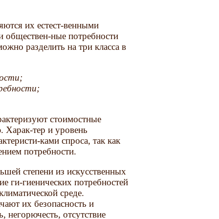
яются их естест-венными
ки обществен-ные потребности
ожно разделить на три класса в
ости;
ребности;
арактеризуют стоимостные
ю. Харак-тер и уровень
ктеристи-ками спроса, так как
ением потребности.
льшей степени из искусственных
ние ги-гиенических потребностей
 климатической среде.
чают их безопасность и
ь, негорючесть, отсутствие