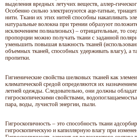
выделения вредных летучих веществ, аллер-гическог
Особенно сильно электризуются аце-татные, триацет
нити. Ткани их этих нитей способны накапливать эле
натуральные волокна при трении образуют положите
исключением полиализных) – отрицательные, то сое
пропорции можно получать ткани с заданной поляр
уменьшить повышая влажность тканей (использован
объемных тканей, способных удерживать влагу), а т
пропитки.
Гигиенические свойства шелковых тканей как элемент
климатической средой определяются их назначением
летней одежды. Следовательно, они должны облада
гигроскопическими свойствами, водопоглащаемость
пара, воды, лучистой энергии, пыли.
Гигроскопичность – это способность ткани адсорбир
гигроскопическую и капиллярную влагу при измене
Гигроскопичность зависит от волокнистого состава 