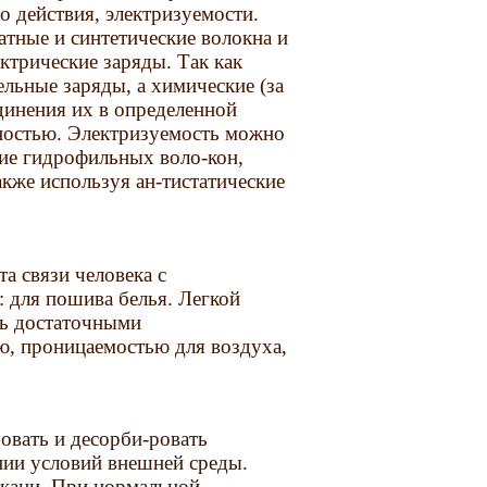
о действия, электризуемости.
атные и синтетические волокна и
ктрические заряды. Так как
льные заряды, а химические (за
динения их в определенной
ностью. Электризуемость можно
ие гидрофильных воло-кон,
акже используя ан-тистатические
а связи человека с
: для пошива белья. Легкой
ть достаточными
ю, проницаемостью для воздуха,
овать и десорби-ровать
нии условий внешней среды.
ткани. При нормальной