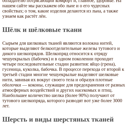
обладателю потрясающий комфорт и, главное, здоровье. На
нашем сайте мы расскажем обо льне и о его чудесных
свойствах; о том, какие изделия делаются из льна, а также
узнаем как растёт лён.
Шёлк и шёлковые ткани
Сырьем для шелковых тканей являются волокна нитей,
которые выделяют белкоотделительные железы тутового и
дикого шелкопрядов. Шелкопряд относится к отряду
чешуекрылых (бабочек) и в одном поколении проходит
четыре последовательные стадии развития: яйцо (грена),
гусеница, куколка, бабочка. В процессе перехода от второй к
третьей стадии многие чешуекрылые выделяют шелковые
нити, завивая их вокруг своего тела и образуя плотные
оболочки — коконы, служащие для предохранения от разных
атмосферных воздействий и других насекомых и птиц.
Наибольшее количество шелка (более 90%) получают от
тутового шелкопряда, которого разводят вот уже более 3000
лет.
Шерсть и виды шерстяных тканей