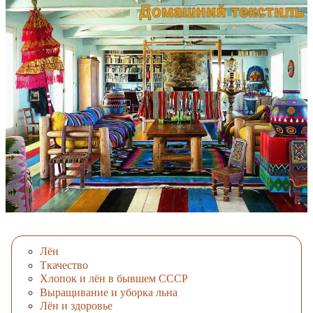
Лён
Ткачество
Хлопок и лён в бывшем СССР
Выращивание и уборка льна
Лён и здоровье