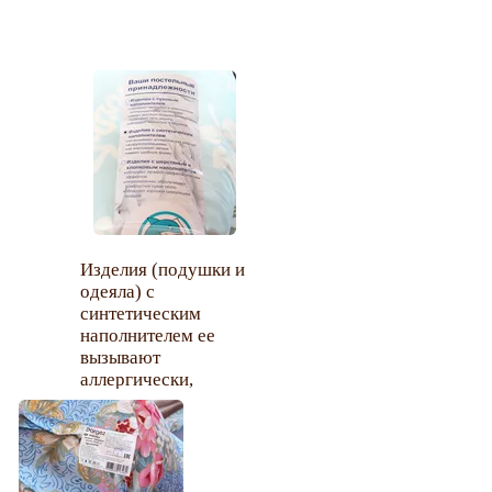
Изделия (подушки и
одеяла) с
синтетическим
наполнителем ее
вызывают
аллергически,
воздухопроницаемы,
не впитывают
запахи, имеют
удобную форму.