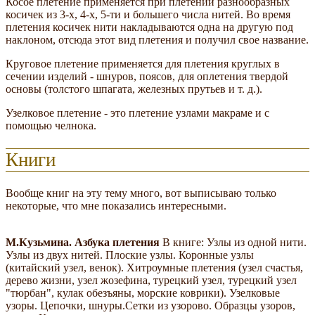
Косое плетение применяется при плетении разнообразных
косичек из 3-х, 4-х, 5-ти и большего числа нитей. Во время
плетения косичек нити накладываются одна на другую под
наклоном, отсюда этот вид плетения и получил свое название.
Круговое плетение применяется для плетения круглых в
сечении изделий - шнуров, поясов, для оплетения твердой
основы (толстого шпагата, железных прутьев и т. д.).
Узелковое плетение - это плетение узлами макраме и с
помощью челнока.
Книги
Вообще книг на эту тему много, вот выписываю только
некоторые, что мне показались интересными.
М.Кузьмина. Азбука плетения
В книге: Узлы из одной нити.
Узлы из двух нитей. Плоские узлы. Коронные узлы
(китайский узел, венок). Хитроумные плетения (узел счастья,
дерево жизни, узел жозефина, турецкий узел, турецкий узел
"тюрбан", кулак обезъяны, морские коврики). Узелковые
узоры. Цепочки, шнуры.Сетки из узорово. Образцы узоров,