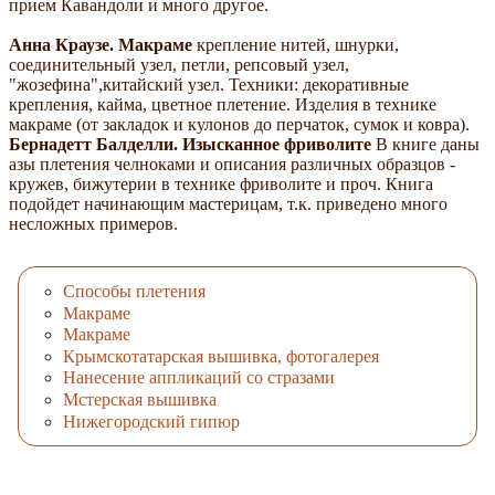
прием Кавандоли и много другое.
Анна Краузе. Макраме
крепление нитей, шнурки,
соединительный узел, петли, репсовый узел,
"жозефина",китайский узел. Техники: декоративные
крепления, кайма, цветное плетение. Изделия в технике
макраме (от закладок и кулонов до перчаток, сумок и ковра).
Бернадетт Балделли. Изысканное фриволите
В книге даны
азы плетения челноками и описания различных образцов -
кружев, бижутерии в технике фриволите и проч. Книга
подойдет начинающим мастерицам, т.к. приведено много
несложных примеров.
Способы плетения
Макраме
Макраме
Крымскотатарская вышивка, фотогалерея
Нанесение аппликаций со стразами
Мстерская вышивка
Нижегородский гипюр