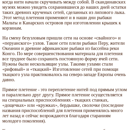
когда нити начали скручивать между собой. В скандинавских
музеях можно увидеть сохранившиеся до наших дней остатки
таких древних крученых сетей, сделанных из липового лыка.
Этот метод плетения применяют и в наши дни рыбаки
Мальты и Канарских островов при изготовлении крышек к
корзинам.
На смену безузловым пришли сети на основе «свайного» и
«перуанского» узлов. Такие сети плели рыбаки Перу, жители
Океании и древние африканские рыбаки из бассейна реки
Конго. По мере совершенствования материала для плетения
все труднее было сохранить постоянную форму ячей сети.
Нужны были нескользящие узлы. Такими узлами стали
«рифовый» и «ткацкий» Изготовление сетей при помощи
ткацкого узла практиковалось на северо-западе Европы очень
давно.
Прямое плетение - это переплетение нитей под прямым углом
и параллельно друг другу. Прямое плетение осуществляется
на специальных приспособлениях - ткацких станках,
«дощечках» или «кружках», бердышке, сволочке (последние
названия приспособлений для плетения применялись много
лет назад и сейчас возрождаются благодаря стараниям
молодого поколения).