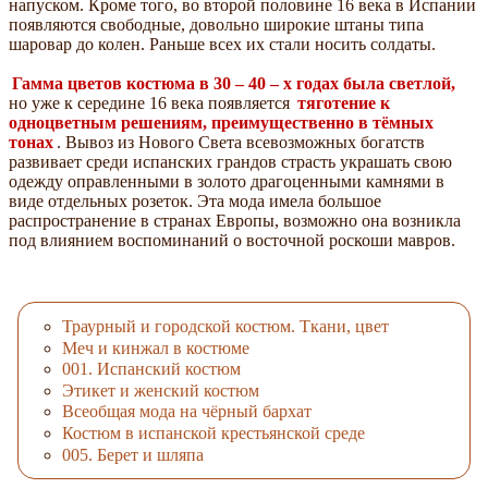
напуском. Кроме того, во второй половине 16 века в Испании
появляются свободные, довольно широкие штаны типа
шаровар до колен. Раньше всех их стали носить солдаты.
Гамма цветов костюма в 30 – 40 – х годах была светлой,
но уже к середине 16 века появляется
тяготение к
одноцветным решениям, преимущественно в тёмных
тонах
. Вывоз из Нового Света всевозможных богатств
развивает среди испанских грандов страсть украшать свою
одежду оправленными в золото драгоценными камнями в
виде отдельных розеток. Эта мода имела большое
распространение в странах Европы, возможно она возникла
под влиянием воспоминаний о восточной роскоши мавров.
Траурный и городской костюм. Ткани, цвет
Меч и кинжал в костюме
001. Испанский костюм
Этикет и женский костюм
Всеобщая мода на чёрный бархат
Костюм в испанской крестьянской среде
005. Берет и шляпа