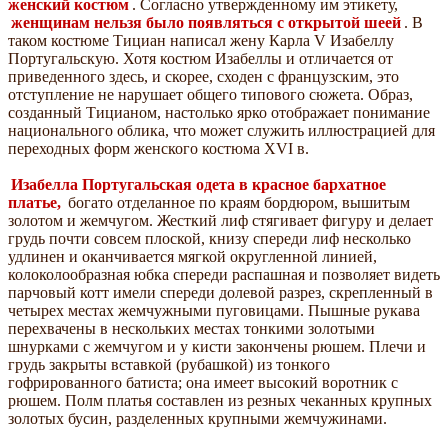
женский костюм
. Согласно утвержденному им этикету,
женщинам нельзя было появляться с открытой шеей
. В
таком костюме Тициан написал жену Карла V Изабеллу
Португальскую. Хотя костюм Изабеллы и отличается от
приведенного здесь, и скорее, сходен с французским, это
отступление не нарушает общего типового сюжета. Образ,
созданный Тицианом, настолько ярко отображает понимание
национального облика, что может служить иллюстрацией для
переходных форм женского костюма XVI в.
Изабелла Португальская одета в красное бархатное
платье,
богато отделанное по краям бордюром, вышитым
золотом и жемчугом. Жесткий лиф стягивает фигуру и делает
грудь почти совсем плоской, книзу спереди лиф несколько
удлинен и оканчивается мягкой округленной линией,
колоколообразная юбка спереди распашная и позволяет видеть
парчовый котт имели спереди долевой разрез, скрепленный в
четырех местах жемчужными пуговицами. Пышные рукава
перехвачены в нескольких местах тонкими золотыми
шнурками с жемчугом и у кисти закончены рюшем. Плечи и
грудь закрыты вставкой (рубашкой) из тонкого
гофрированного батиста; она имеет высокий воротник с
рюшем. Полм платья составлен из резных чеканных крупных
золотых бусин, разделенных крупными жемчужинами.