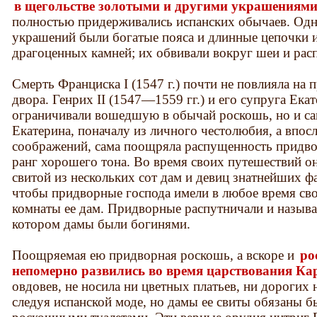
в щегольстве золотыми и другими украшениями
полностью придерживались испанских обычаев. Од
украшений были богатые пояса и длинные цепочки 
драгоценных камней; их обвивали вокруг шеи и расп
Смерть Франциска I (1547 г.) почти не повлияла на
двора. Генрих II (1547—1559 гг.) и его супруга Ека
ограничивали вошедшую в обычай роскошь, но и сам
Екатерина, поначалу из личного честолюбия, а впос
соображений, сама поощряла распущенность придвор
ранг хорошего тона. Во время своих путешествий о
свитой из нескольких сот дам и девиц знатнейших фа
чтобы придворные господа имели в любое время сво
комнаты ее дам. Придворные распутничали и называ
котором дамы были богинями.
Поощряемая ею придворная роскошь, а вскоре и
ро
непомерно развились во время царствования Кар
овдовев, не носила ни цветных платьев, ни дорогих н
следуя испанской моде, но дамы ее свиты обязаны 