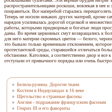
роскошными туалетами. Эти верные орудия интриг 
распространительницами роскоши, вовлекая в нее и
понравиться. Все наперебой старались перещеголять
Теперь не носили никаких других материй, кроме с
нарядов усиливалась дорогой отделкой и множеств
работы, которыми придворные и богатые люди прос
дамы. Во время церковных смут возвращались к бол
для него материи скромных цветов — белого, черног
это бывало только временным отклонением, которое
протестантской среды, старавшейся отличаться боль
обстановке. Католики, а соответственно двор и все
отступали от привычного порядка или очень быстро
Белила-румяна. Дорогие ткани
Костюм в Нидерландах в 16 веке
Щегольство и странные фасоны
Англия - подражание французским фасонам
Генрих III и его фавориты