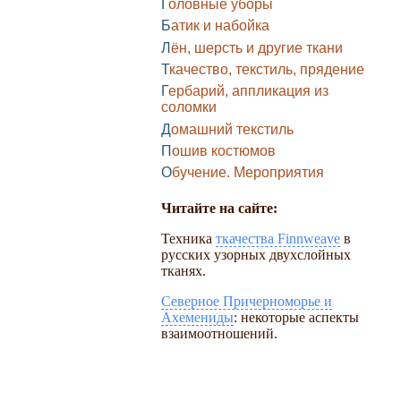
Головные уборы
Батик и набойка
Лён, шерсть и другие ткани
Ткачество, текстиль, прядение
Гербарий, аппликация из
соломки
Домашний текстиль
Пошив костюмов
Обучение. Мероприятия
Читайте на сайте:
Техника
ткачества Finnweave
в
русских узорных двухслойных
тканях.
Северное Причерноморье и
Ахемениды
: некоторые аспекты
взаимоотношений.