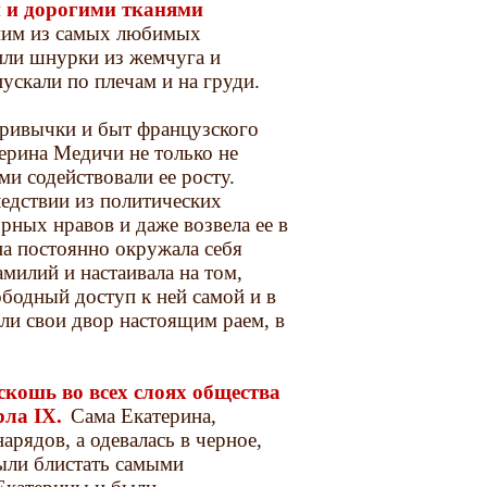
 и дорогими тканями
ним из самых любимых
или шнурки из жемчуга и
ускали по плечам и на груди.
 привычки и быт французского
терина Медичи не только не
и содействовали ее росту.
ледствии из политических
ных нравов и даже возвела ее в
на постоянно окружала себя
милий и настаивала на том,
бодный доступ к ней самой и в
ли свои двор настоящим раем, в
скошь во всех слоях общества
ла IX.
Сама Екатерина,
арядов, а одевалась в черное,
были блистать самыми