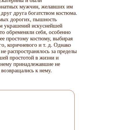
Екатерины и были
 знатных мужчин, желавших им
 друг друга богатством костюма.
амых дорогих, пышность
ом украшений искуснейшей
то обременяли себя, особенно
ее простому костюму, выбирая
о, коричневого и т. д. Однако
 не распространялось за пределы
шей простотой в жизни и
 к нему принадлежавшие не
 возвращались к нему.