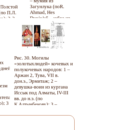
– мумия из
Загунлука (поR.
йТолстой
Ahmad, Hes
по П.Л.
Duxiu);5 – юбка из
о); 2-3 –
Загунлука, Урумчи
е женские
(фото С.А. Яценко);
е уборы
2, 3, 6 – юбки из
ой
Шампулы,княжество
 и
Хотан, Урумчи (2, 6
ной
- Ursprünge 2007; 3–
по Л.С.
Рис. 30. Могилы
фото С.А. Яценко); 4
 4 –
их
«золотыхлюдей» кочевых и
– вышивка юбок
 одежда
едней
полукочевых народов: 1 –
изШампулы (по Li
а
Аржан 2, Тува, VII в.
Xiaobin).
ек из
дон.э., Эрмитаж; 2 –
2,
резм
девушка-воин из кургана
(по Н.В.
Иссык под Алматы, IV-III
к, Л.Л.
атепа,
вв. до н.э. (по
).
); 3
К.Алтынбекову); 3 –
курганАрал-Тобе,
кент,
Западный Казахстан, II-I
вв. до н.э. (по К.
Алтынбекову); 4 – Локоть