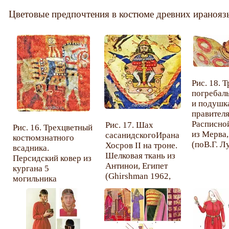
Цветовые предпочтения в костюме древних ираноя
Рис. 18. 
погребал
и подушк
правителя
Расписно
Рис. 17. Шах
Рис. 16. Трехцветный
из Мерва
сасанидскогоИрана
костюмзнатного
(поВ.Г. Л
Хосров II на троне.
всадника.
Шелковая ткань из
Персидский ковер из
Антинои, Египет
кургана 5
(Ghirshman 1962,
могильника
fig. 289).
Пазырык,
Эрмитаж(Полосьмак,
Баркова 2005, рис.
4.10).