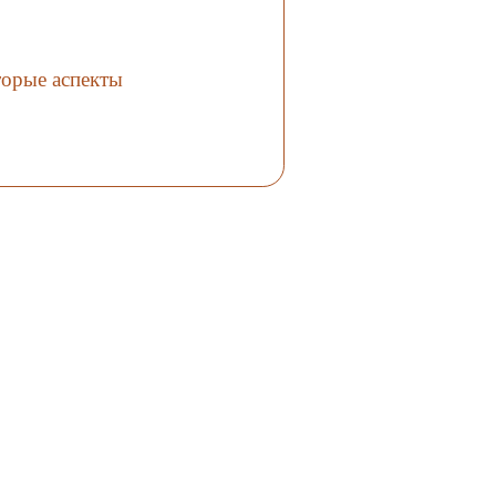
4,курган 7, Российский
Дама»,
Алтай, V в. дон.э. (по П.И.
 (по
Шульге).
оры,
орые аспекты
ия (по