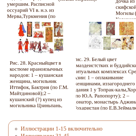
дочка из
Л.С. Клочко); 5 –
умершим. Расписной
скифско
ахеменидская ткань из
оссуарий VI в. н.э. из
Могилы (
кургана 5 в Пазырыке
Мерва,Туркмения (по
Кориненк
(Полосьмак, Баркова
В.Г. Луконину).
скифски
2005, рис. 2.35).
головны
изВильн
Украйны
Татьяни
Могилы (
Рис. 29. Белый цвет
Клочко);
Рис. 28. Красныйцвет в
вмаздеистстких и буддийск
женская
костюме ираноязычных
ритуальных комплексах Ср
иподошв
народов: 1 – кушанская
Азии: 1 – оплакивание
полуспож
женщина, могильник
женщинами, иззагороднего
кургана 
Иттифок, Бактрия (по Г.М.
здания 1 у Топрак-калы,Хо
Пазырык 
Майтдиновой);2 –
(по Ю.А. Рапопорту); 2 –
Полосьма
кушанский (?) купец из
донатор, монастырь Аджин
Барковой
могильника Цзиньпань,
Тохаристан (по Е.В.Зеймалю
могила 15, Синьцзян
–
(справа –по Li Wenying;
священнослужитель,Пенджи
слева – фото С.А.
объект 1/10, Согд (по М.М.
Иллюстрации 1-15 включительно
Яценко);3 – мужчины из
Дьяконову); 4 – донаторы,
Иллюстрации 31-45
Тохаристана (?) из Лоулань