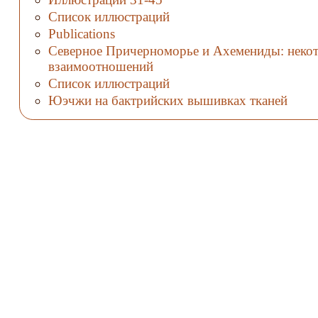
Пенджикент, Согд (по Е.В.
III, Синьцзян (по Qi
Список иллюстраций
Зеймалю); 5– «Червонная 
Xiaoshan, Wang Bo); 4 –
Publications
дворец Топрак-кала, Хорезм
согдиец, Пенджикент,
Ю.А. Рапопорту); 6 –донат
Северное Причерноморье и Ахемениды: некот
объект 6/1(по А.М.
монастырь Фаязтепа, Бактр
взаимоотношений
Беленицкому, Б.Б.
Э.В. Ртвеладзе).
Список иллюстраций
Пиотровскому); 5 –
согдиец, Пенджикент,
Юэчжи на бактрийских вышивках тканей
объект 6/1 (поМ.М.
Дьяконову); 6 –
сасанидская мозаика из
Бишапура (по R.
Ghirshman); 7 – женский
костюм изМунчактепа,
Ферганская долина (по
Г.М. Майтдиновой); 8 –
согдийские
мужскиерубахи на
поминальном ложе Ань
Цзе 579 г. н.э., г. Сиань (An
Jia 2003); 9 – Кух-и
Ходжа,Систан (по R.
Ghirshman).