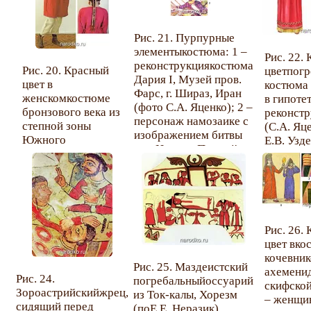
Рис. 21. Пурпурные
элементыкостюма: 1 –
Рис. 22.
реконструкциякостюма
Рис. 20. Красный
цветпогр
Дария I, Музей пров.
цвет в
костюма
Фарс, г. Шираз, Иран
женскомкостюме
в гипоте
(фото С.А. Яценко); 2 –
бронзового века из
реконстр
персонаж намозаике с
степной зоны
(С.А. Яц
изображением битвы
Южного
Е.В. Узд
при Иссе из Помпей,
Приуралья
среднее 
глазурованная копия,
(Куприянова 2008,
реки Куба
Эрмитаж(по А.А.
фото9, 10, 19).
в. до н.э.
Трофимовой); 3 –
н.э.: 1 –
скифская девочка из
Большой
кургана Толстая
1903 г.;2
Рис. 26.
Могила (по
Песчаный
цвет вко
П.Л.Корниенко); 4 –
10, 1979 
кочевник
скифский женский
Рис. 25. Маздеистский
ахемени
головной убор из
Рис. 24.
погребальныйоссуарий
скифской
могильника Вильна
Зороастрийскийжрец,
из Ток-калы, Хорезм
– женщин
Украйна,курган 22 (по
сидящий перед
(поЕ.Е. Неразик).