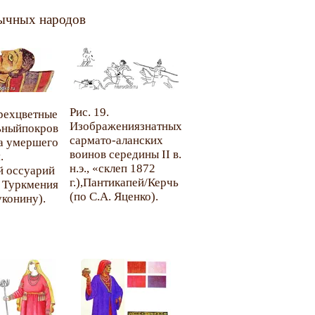
зычных народов
Рис. 19.
Трехцветные
Изображениязнатных
ьныйпокров
сармато-аланских
а умершего
воинов середины II в.
.
н.э., «склеп 1872
й оссуарий
г.),Пантикапей/Керчь
, Туркмения
(по С.А. Яценко).
уконину).