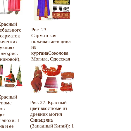
 Красный
Рис. 23.
ебального
Сарматская
 сарматок
пожилая женщина
тических
из
укциях
курганаСоколова
енко,рис.
Могила, Одесская
ениковой),
обл. Украины, I в.
течение
н.э. (по А.К.
нь, кон. I
Елкиной).
 – нач. I в.
 Армавир,
 курган
 –
 Красный
, курган
Рис. 27. Красный
стюме
г.
цвет вкостюме из
ов
древних могил
до-
Синьцзяна
 эпохи: 1
(Западный Китай): 1
а и ее