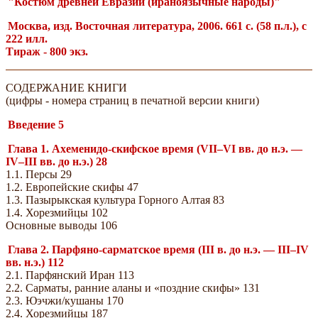
"Костюм древней Евразии (ираноязычные народы)"
Москва, изд. Восточная литература, 2006. 661 с. (58 п.л.), с
222 илл.
Тираж - 800 экз.
СОДЕРЖАНИЕ КНИГИ
(цифры - номера страниц в печатной версии книги)
Введение 5
Глава 1. Ахеменидо-скифское время (VII–VI вв. до н.э. —
IV–III вв. до н.э.) 28
1.1. Персы 29
1.2. Европейские скифы 47
1.3. Пазырыкская культура Горного Алтая 83
1.4. Хорезмийцы 102
Основные выводы 106
Глава 2. Парфяно-сарматское время (III в. до н.э. — III–IV
вв. н.э.) 112
2.1. Парфянский Иран 113
2.2. Сарматы, ранние аланы и «поздние скифы» 131
2.3. Юэчжи/кушаны 170
2.4. Хорезмийцы 187