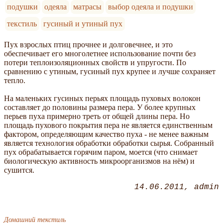
подушки
одеяла
матрасы
выбор одеяла и подушки
текстиль
гусиный и утиный пух
Пух взрослых птиц прочнее и долговечнее, и это
обеспечивает его многолетнее использование почти без
потери теплоизоляционных свойств и упругости. По
сравнению с утиным, гусиный пух крупее и лучше сохраняет
тепло.
На маленьких гусиных перьях площадь пуховых волокон
составляет до половины размера пера. У более крупных
перьев пуха примерно треть от общей длины пера. Но
площадь пухового покрытия пера не является единственным
фактором, определяющим качество пуха - не менее важным
является технология обработки обработки сырья. Собранный
пух обрабатывается горячим паром, моется (что снимает
биологическую активность микроорганизмов на нём) и
сушится.
14.06.2011
admin
Домашний текстиль