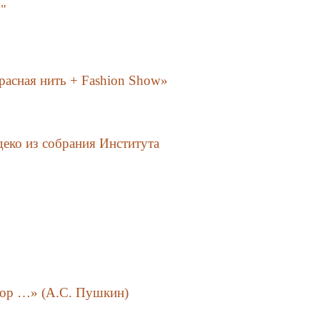
."
асная нить + Fashion Show»
деко из собрания Института
зор …» (А.С. Пушкин)