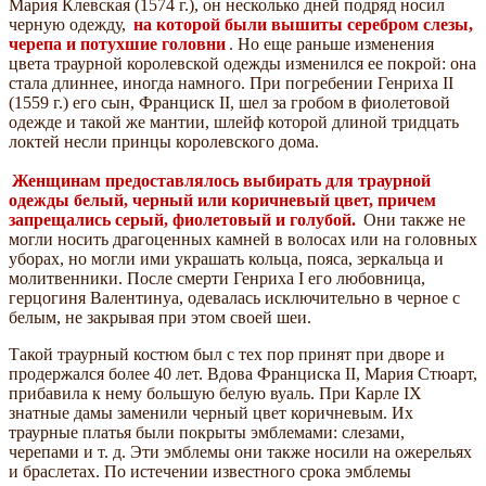
Мария Клевская (1574 г.), он несколько дней подряд носил
черную одежду,
на которой были вышиты серебром слезы,
черепа и потухшие головни
. Но еще раньше изменения
цвета траурной королевской одежды изменился ее покрой: она
стала длиннее, иногда намного. При погребении Генриха II
(1559 г.) его сын, Франциск II, шел за гробом в фиолетовой
одежде и такой же мантии, шлейф которой длиной тридцать
локтей несли принцы королевского дома.
Женщинам предоставлялось выбирать для траурной
одежды белый, черный или коричневый цвет, причем
запрещались серый, фиолетовый и голубой.
Они также не
могли носить драгоценных камней в волосах или на головных
уборах, но могли ими украшать кольца, пояса, зеркальца и
молитвенники. После смерти Генриха I его любовница,
герцогиня Валентинуа, одевалась исключительно в черное с
белым, не закрывая при этом своей шеи.
Такой траурный костюм был с тех пор принят при дворе и
продержался более 40 лет. Вдова Франциска II, Мария Стюарт,
прибавила к нему большую белую вуаль. При Карле IX
знатные дамы заменили черный цвет коричневым. Их
траурные платья были покрыты эмблемами: слезами,
черепами и т. д. Эти эмблемы они также носили на ожерельях
и браслетах. По истечении известного срока эмблемы