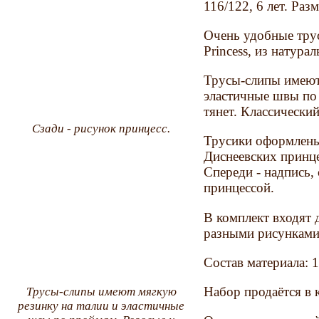
116/122, 6 лет. Раз
Очень удобные трус
Princess, из натура
Трусы-слипы имеют
эластичные швы по 
тянет. Классически
Сзади - рисунок принцесс.
Трусики оформлены
Диснеевских принце
Спереди - надпись,
принцессой.
В комплект входят д
разными рисунками
Состав материала: 
Набор продаётся в 
Трусы-слипы имеют мягкую
резинку на талии и эластичные