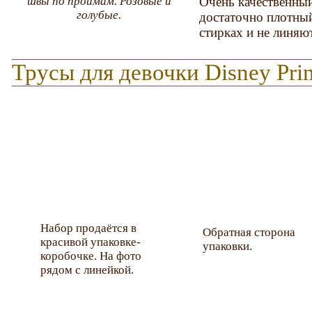
швы по проймам. Розовые и
Очень качественный
голубые.
достаточно плотны
стирках и не линяют
Трусы для девочки Disney Pri
Набор продаётся в
Обратная сторона
красивой упаковке-
упаковки.
коробочке. На фото
рядом с линейкой.