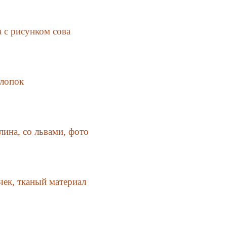
 с рисунком сова
хлопок
лина, со львами, фото
чек, тканый материал