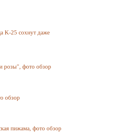
а K-25 сохнут даже
и розы", фото обзор
то обзор
кая пижама, фото обзор