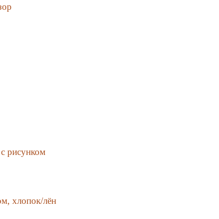
зор
 с рисунком
м, хлопок/лён