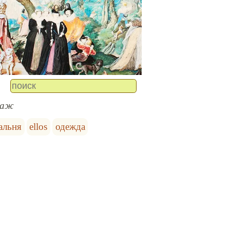
таж
альня
ellos
одежда