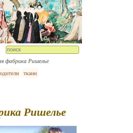
я фабрика Ришелье
одители
ткани
рика Ришелье