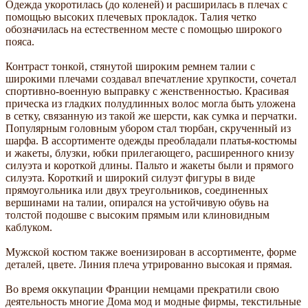
Одежда укоротилась (до коленей) и расширилась в плечах с
помощью высоких плечевых прокладок. Талия четко
обозначилась на естественном месте с помощью широкого
пояса.
Контраст тонкой, стянутой широким ремнем талии с
широкими плечами создавал впечатление хрупкости, сочетал
спортивно-военную выправку с женственностью. Красивая
прическа из гладких полудлинных волос могла быть уложена
в сетку, связанную из такой же шерсти, как сумка и перчатки.
Популярным головным убором стал тюрбан, скрученный из
шарфа. В ассортименте одежды преобладали платья-костюмы
и жакеты, блузки, юбки прилегающего, расширенного книзу
силуэта и короткой длины. Пальто и жакеты были и прямого
силуэта. Короткий и широкий силуэт фигуры в виде
прямоугольника или двух треугольников, соединенных
вершинами на талии, опирался на устойчивую обувь на
толстой подошве с высоким прямым или клиновидным
каблуком.
Мужской костюм также военизирован в ассортименте, форме
деталей, цвете. Линия плеча утрированно высокая и прямая.
Во время оккупации Франции немцами прекратили свою
деятельность многие Дома мод и модные фирмы, текстильные