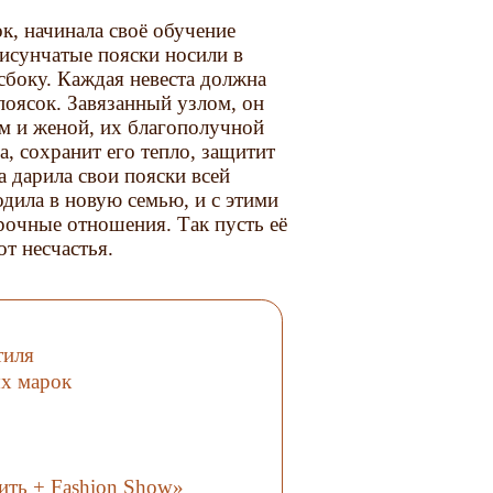
к, начинала своё обучение
рисунчатые пояски носили в
сбоку. Каждая невеста должна
поясок. Завязанный узлом, он
м и женой, их благополучной
а, сохранит его тепло, защитит
а дарила свои пояски всей
дила в новую семью, и с этими
рочные отношения. Так пусть её
т несчастья.
тиля
ых марок
ить + Fashion Show»