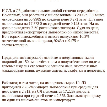
И СЛ, и ЛЗ работают с льном любой степени переработки.
Во-первых, они работают с льноволокном. В 2003 г. СЛ вывез
льноволокна на 66 998$ по средней цене 0,27$ за кг, ЗЛ вывез
льноволокна на 17 772 $ по средней цене 0,12$ за кг. На их
долю приходится 21% российского экспорта. Судя по цене,
предприятия экспортируют льноволокно низкого качества.
Во-вторых, льнокомбинаты вместе выпускают 10,3%
отечественной льняной пряжи, 9248 т и 9175 т
соответственно.
Предприятия выпускают льняные и полульняные ткани
шириной до 150 см в отбеленном и полуотбеленном виде и
готовые изделия столового и банного льна, чистольняные
жаккардовые ткани, ажурные скатерти, салфетки и полотенца.
Работают, в том числе, на импортном сырье. На ЛЗ
приходится 26,67% импорта льноволокна при средней для
него цене в 2,81$, на СЛ приходится 17,22% импорта
льноволокна при средней цене в 2,37$. Зато льняную пряжу
ни один из льнокомбинатов не импортирует.