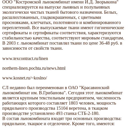
ООО "Костромской льнокомбинат имени И.Д. Зворыкина"
специализируется на выпуске льняных и полульняных
экологически чистых тканей бытового назначения. Белых,
расшлихтованных, гладкокрашенных, с цветными
просновками, клетчатых, полотняного и комбинированного
переплетений. Все выпускаемые ткани имеют гигиенические
сертификаты и сертификаты соответствия, характеризуются
стабильностью качества, соответствуют мировым стандартам.
В 2003 г. льнокомбинат поставлял ткани по цене 36-48 руб. в
зависимости от свойств ткани.
www.texcontract.ru/linen
northern-linen.pochta.ru/news.html
www.kosnet.ru/~koslno/
СЛ недавно был переименован в ОАО "Красавинский
льнокомбинат им. В.Грибанова". Сегодня этот льнокомбинат
является крупным текстильным предприятием, численность
работающих которого составляет 1803 человек, мощность
прядильного производства 15104 веретена, в ткацком
производстве установлено 493 станка СТБ-2-180.
В состав льнокомбината входят три основных производства:
прядильное, ткацкое и отделочное. Кроме того, имеются: