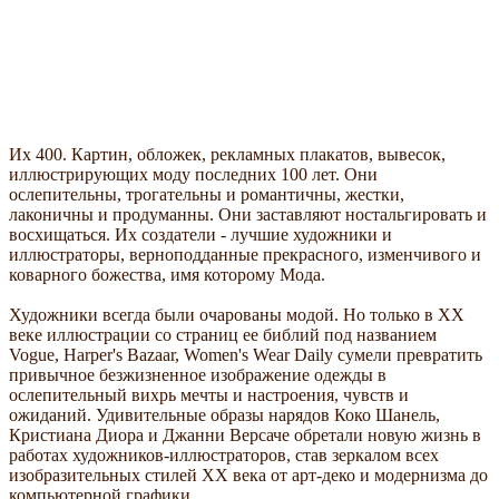
Их 400. Картин, обложек, рекламных плакатов, вывесок,
иллюстрирующих моду последних 100 лет. Они
ослепительны, трогательны и романтичны, жестки,
лаконичны и продуманны. Они заставляют ностальгировать и
восхищаться. Их создатели - лучшие художники и
иллюстраторы, верноподданные прекрасного, изменчивого и
коварного божества, имя которому Мода.
Художники всегда были очарованы модой. Но только в ХХ
веке иллюстрации со страниц ее библий под названием
Vogue, Harper's Bazaar, Women's Wear Daily сумели превратить
привычное безжизненное изображение одежды в
ослепительный вихрь мечты и настроения, чувств и
ожиданий. Удивительные образы нарядов Коко Шанель,
Кристиана Диора и Джанни Версаче обретали новую жизнь в
работах художников-иллюстраторов, став зеркалом всех
изобразительных стилей ХХ века от арт-деко и модернизма до
компьютерной графики.