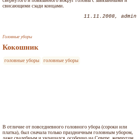
свернутого и повязанного вокруг головы с завязанными и
свисающими сзади концами.
11.11.2008
admin
Головные уборы
Кокошник
головные уборы
головные уборы
В отличие от повседневного головного убора (сороки или
платка), был сначала только праздничным головным убором,
даже свадебным и украшался, особенно на Севере, жемчугом.