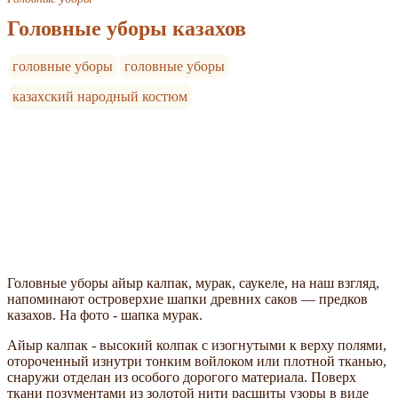
Головные уборы казахов
головные уборы
головные уборы
казахский народный костюм
Головные уборы айыр калпак, мурак, саукеле, на наш взгляд,
напоминают островерхие шапки древних саков — предков
казахов. На фото - шапка мурак.
Айыр калпак - высокий колпак с изогнутыми к верху полями,
отороченный изнутри тонким войлоком или плотной тканью,
снаружи отделан из особого дорогого материала. Поверх
ткани позументами из золотой нити расшиты узоры в виде