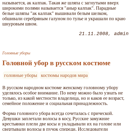
называется, ак калпак. Такая же шляпа с загнутыми вверх
широкими полями называется "аиыр калпак". Парадные
белые шляпы "ак калпак" вышивали белым шелком,
обшивали серебряным галуном по тулье и украшали по краю
шнуровым швом.
21.11.2008
admin
Головные уборы
Головной убор в русском костюме
головные уборы
костюмы народов мира
В русском народном костюме женскому головному убору
уделялось особое внимание. По нему можно было узнать не
только, из какой местности владелица, но и каков ее возраст,
семейное положение и социальная принадлежность.
Форма головного убора всегда сочеталась с прической.
Девушки заплетали волосы в косу, Русские замужние
крестьянки плели две косы и укладывали их на голове или
свертывали волосы в пучок спереди. Исследователи