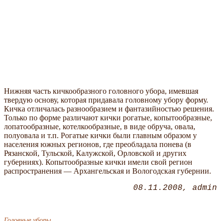
Нижняя часть кичкообразного головного убора, имевшая
твердую основу, которая придавала головному убору форму.
Кичка отличалась разнообразием и фантазийностью решения.
Только по форме различают кички рогатые, копытообразные,
лопатообразные, котелкообразные, в виде обруча, овала,
полуовала и т.п. Рогатые кички были главным образом у
населения южных регионов, где преобладала понева (в
Рязанской, Тульской, Калужской, Орловской и других
губерниях). Копытообразные кички имели свой регион
распространения — Архангельская и Вологодская губернии.
08.11.2008
admin
Головные уборы