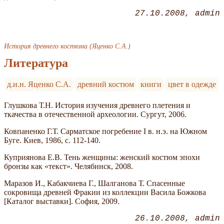
27.10.2008
admin
История древнего костюма (Яценко С.А.)
Литература
д.и.н. Яценко С.А.
древний костюм
книги
цвет в одежде
Глушкова Т.Н. История изучения древнего плетения и
ткачества в отечественной археологии. Сургут, 2006.
Ковпаненко Г.Т. Сарматское погребение I в. н.э. на Южном
Буге. Киев, 1986, с. 112-140.
Куприянова Е.В. Тень женщины: женский костюм эпохи
бронзы как «текст». Челябинск, 2008.
Маразов И., Кабакчиева Г., Шалганова Т. Спасенные
сокровища древней Фракии из коллекции Васила Божкова
[Каталог выставки]. София, 2009.
26.10.2008
admin