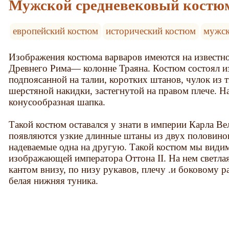
Мужской средневековый костю
европейский костюм
исторический костюм
мужск
Изображения костюма варваров имеются на извест
Древнего Рима— колонне Траяна. Костюм состоял из
подпоясанной на талии, коротких штанов, чулок из 
шерстяной накидки, застегнутой на правом плече. Н
конусообразная шапка.
Такой костюм оставался у знати в империи Карла Вел
появляются узкие длинные штаны из двух половино
надеваемые одна на другую. Такой костюм мы видим
изображающей императора Оттона II. На нем светла
кантом внизу, по низу рукавов, плечу .и боковому р
белая нижняя туника.