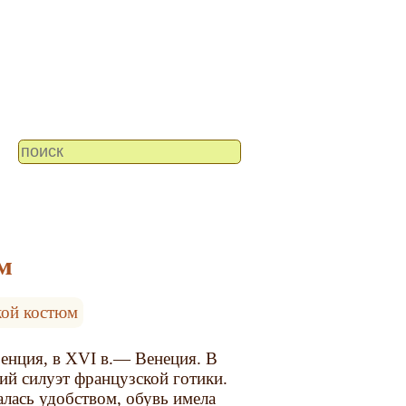
м
ой костюм
енция, в XVI в.— Венеция. В
й силуэт французской готики.
лась удобством, обувь имела