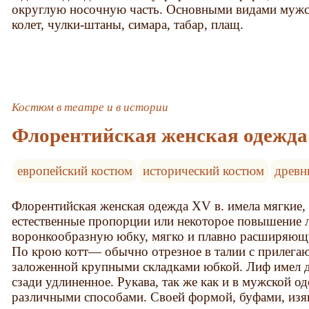
округлую носочную часть. Основными видами мужс
колет, чулки-штаны, симара, табар, плащ.
Костюм в театре и в истории
Флорентийская женская одежда
европейский костюм
исторический костюм
древн
Флорентийская женская одежда XV в. имела мягкие
естественные пропорции или некоторое повышение л
воронкообразную юбку, мягко и плавно расширяющую
По крою котт— обычно отрезное в талии с прилег
заложенной крупными складками юбкой. Лиф имел д
сзади удлиненное. Рукава, так же как и в мужской о
различными способами. Своей формой, буфами, и