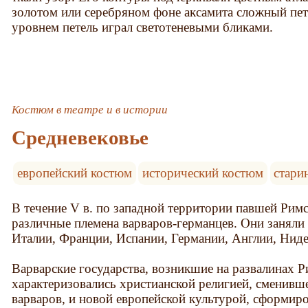
золотом или серебряном фоне аксамита сложный пе
уровнем петель играл светотеневыми бликами.
Костюм в театре и в истории
Средневековье
европейский костюм
исторический костюм
стари
В течение V в. по западной территории павшей Рим
различные племена варваров-германцев. Они занял
Италии, Франции, Испании, Германии, Англии, Нид
Варварские государства, возникшие на развалинах 
характеризовались христианской религией, сменивш
варваров, и новой европейской культурой, сформиро