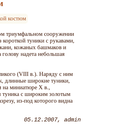
м
ой костюм
ном триумфальном сооружении
 короткой туники с рукавами,
ткани, кожаных башмаков и
а голову надета небольшая
икого (VIII в.). Наряду с ним
к, длинные широкие туники,
 на миниатюре Х в.,
я туника с широким золотым
азрезу, из-под которого видна
05.12.2007
admin