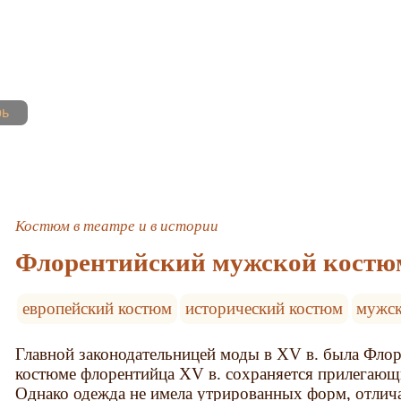
рь
Костюм в театре и в истории
Флорентийский мужской костю
европейский костюм
исторический костюм
мужск
Главной законодательницей моды в XV в. была Флор
костюме флорентийца XV в. сохраняется прилегающи
Однако одежда не имела утрированных форм, отлича