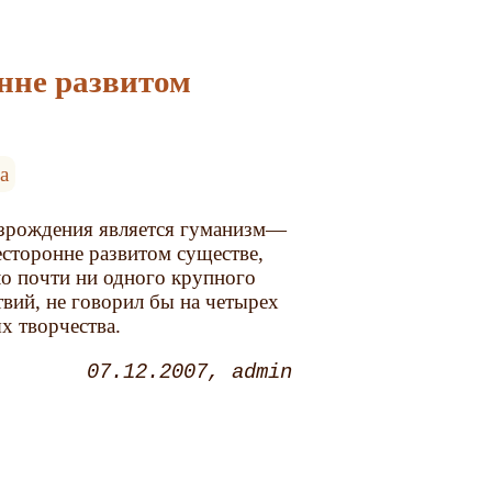
онне развитом
а
озрождения является гуманизм—
есторонне развитом существе,
ло почти ни одного крупного
вий, не говорил бы на четырех
ях творчества.
07.12.2007
admin