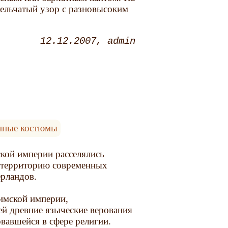
тельчатый узор с разновысоким
12.12.2007
admin
нные костюмы
ской империи расселялись
и территорию современных
ерландов.
Римской империи,
ей древние языческие верования
вавшейся в сфере религии.