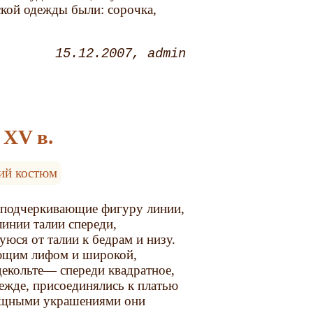
кой одежды были: сорочка,
15.12.2007
admin
 XV в.
ий костюм
, подчеркивающие фигуру линии,
инии талии спереди,
ся от талии к бедрам и низу.
ающим лифом и широкой,
екольте— спереди квадратное,
дежде, присоединялись к платью
зящными украшениями они