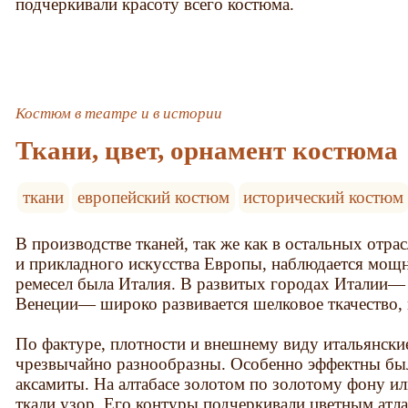
подчеркивали красоту всего костюма.
Костюм в театре и в истории
Ткани, цвет, орнамент костюма
ткани
европейский костюм
исторический костюм
В производстве тканей, так же как в остальных отра
и прикладного искусства Европы, наблюдается мощ
ремесел была Италия. В развитых городах Италии—
Венеции— широко развивается шелковое ткачество, 
По фактуре, плотности и внешнему виду итальянски
чрезвычайно разнообразны. Особенно эффектны был
аксамиты. На алтабасе золотом по золотому фону и
ткали узор. Его контуры подчеркивали цветным атл