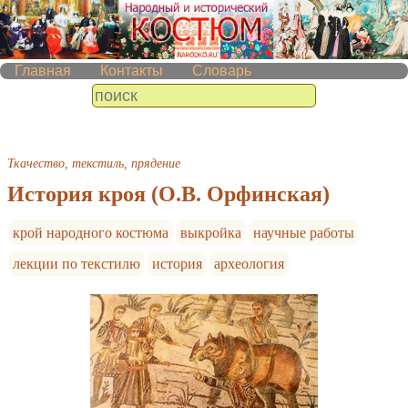
Главная
Контакты
Словарь
Ткачество, текстиль, прядение
История кроя (О.В. Орфинская)
крой народного костюма
выкройка
научные работы
лекции по текстилю
история
археология